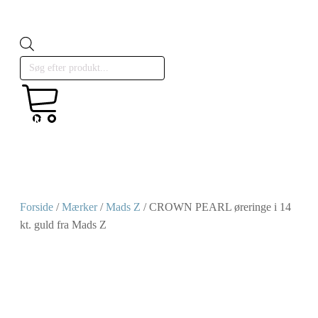
Products
search
kr.
Cart
0,00
0
Forside
/
Mærker
/
Mads Z
/ CROWN PEARL øreringe i 14
kt. guld fra Mads Z