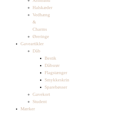
Armbånd
Halskæder
Vedhæng
&
Charms
Øreringe
Gaveartikler
Dåb
Bestik
Dåbsrør
Flagstænger
Smykkeskrin
Sparebøsser
Gavekort
Student
Mærker