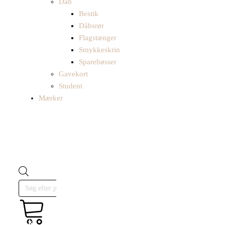
Dåb
Bestik
Dåbsrør
Flagstænger
Smykkeskrin
Sparebøsser
Gavekort
Student
Mærker
Products
search
kr.