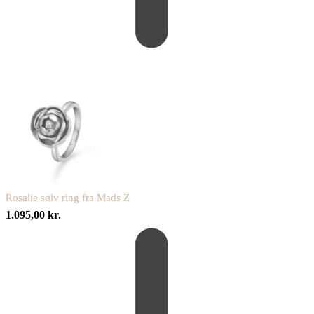
Rosalie sølv ring fra Mads Z
1.095,00
kr.