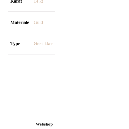
Karat
14 kt
Materiale
Guld
Type
Ørestikker
Webshop