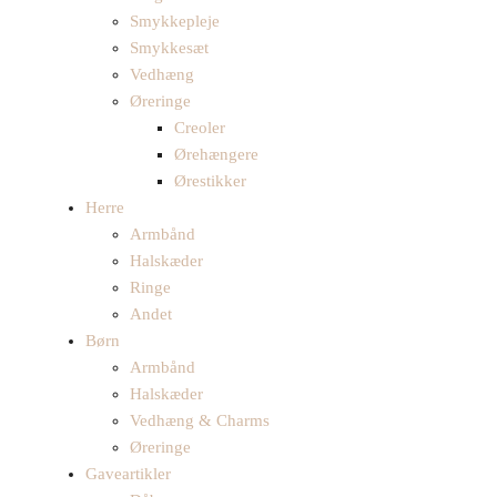
Smykkepleje
Smykkesæt
Vedhæng
Øreringe
Creoler
Ørehængere
Ørestikker
Herre
Armbånd
Halskæder
Ringe
Andet
Børn
Armbånd
Halskæder
Vedhæng & Charms
Øreringe
Gaveartikler