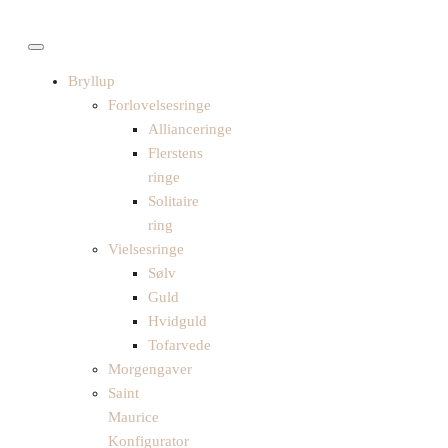
Cart
0,00
0
Bryllup
Forlovelsesringe
Allianceringe
Flerstens
ringe
Solitaire
ring
Vielsesringe
Sølv
Guld
Hvidguld
Tofarvede
Morgengaver
Saint
Maurice
Konfigurator