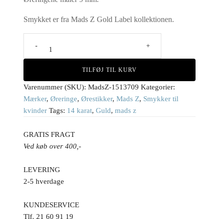
Smykket er fra Mads Z Gold Label kollektionen.
CROWN
PEARL
øreringe
i
TILFØJ TIL KURV
14
Varenummer (SKU):
MadsZ-1513709
Kategorier:
kt.
guld
Mærker
,
Øreringe
,
Ørestikker
,
Mads Z
,
Smykker til
fra
kvinder
Tags:
14 karat
,
Guld
,
mads z
Mads
Z
GRATIS FRAGT
antal
Ved køb over 400,-
LEVERING
2-5 hverdage
KUNDESERVICE
Tlf. 21 60 91 19