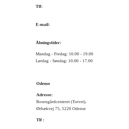
Tlf:
66 15 90 19
E-mail:
web@juvelgruppen.dk
Åbningstider:
Mandag - Fredag: 10.00 - 19.00
Lørdag - Søndag: 10.00 - 17.00
Odense
Adresse:
Rosengårdcenteret (Torvet),
Ørbækvej 75, 5220 Odense
Tlf :
66 15 90 19