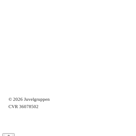
Brug af cookies
Handelsbetingelser
Returnering
© 2026 Juvelgruppen
CVR 36078502