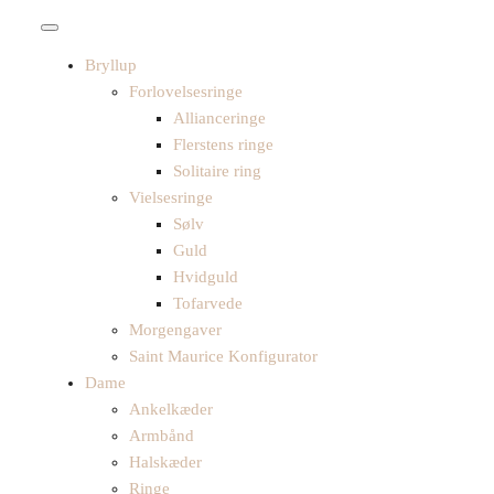
Bryllup
Forlovelsesringe
Allianceringe
Flerstens ringe
Solitaire ring
Vielsesringe
Sølv
Guld
Hvidguld
Tofarvede
Morgengaver
Saint Maurice Konfigurator
Dame
Ankelkæder
Armbånd
Halskæder
Ringe