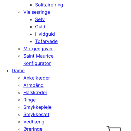
Solitaire ring
Vielsesringe
Sølv
Guld
Hvidguld
Tofarvede
Morgengaver
Saint Maurice
Konfigurator
Dame
Ankelkæder
Armbånd
Halskæder
Ringe
Smykkepleje
Smykkesæt
Vedhæng
Cart
0
Øreringe
kr.