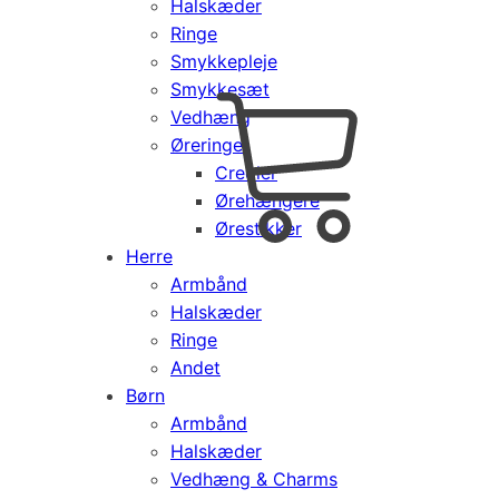
Halskæder
Ringe
Smykkepleje
Smykkesæt
Vedhæng
Cart
0
Øreringe
kr.
0,00
Creoler
Products
Ørehængere
search
Ørestikker
Herre
Armbånd
Halskæder
Ringe
Andet
Børn
Armbånd
Halskæder
Vedhæng & Charms