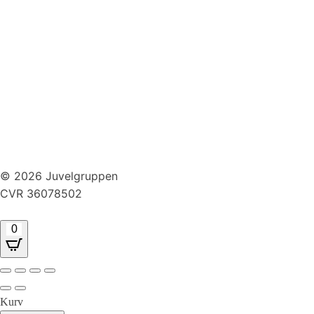
Huller i ørerne
Persondatapolitik
Brug af cookies
Handelsbetingelser
Returnering
© 2026 Juvelgruppen
CVR 36078502
0
Kurv