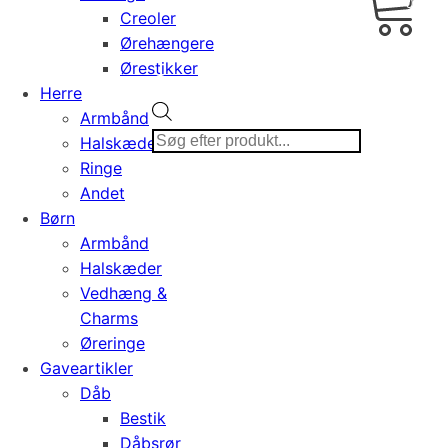
0,00
Creoler
Ørehængere
Ørestikker
Herre
Products
Armbånd
search
Halskæder
Ringe
Andet
Børn
Armbånd
Halskæder
Vedhæng &
Charms
Øreringe
Gaveartikler
Dåb
Bestik
Dåbsrør