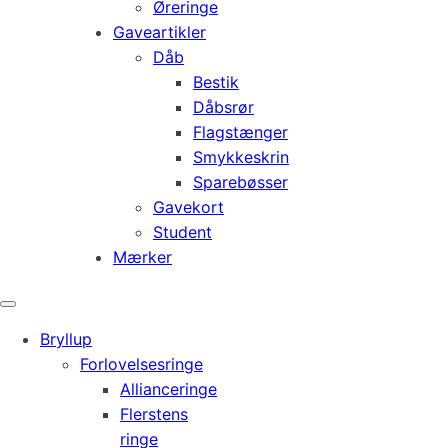
Øreringe
Gaveartikler
Dåb
Bestik
Dåbsrør
Flagstænger
Smykkeskrin
Sparebøsser
Gavekort
Student
Mærker
Bryllup
Forlovelsesringe
Allianceringe
Flerstens
ringe