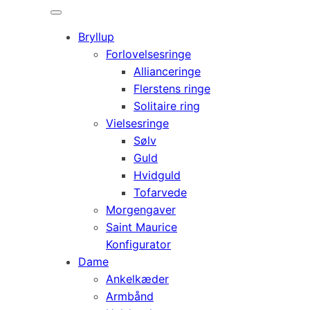
Bryllup
Forlovelsesringe
Allianceringe
Flerstens ringe
Solitaire ring
Vielsesringe
Sølv
Guld
Hvidguld
Tofarvede
Morgengaver
Saint Maurice
Konfigurator
Dame
Ankelkæder
Armbånd