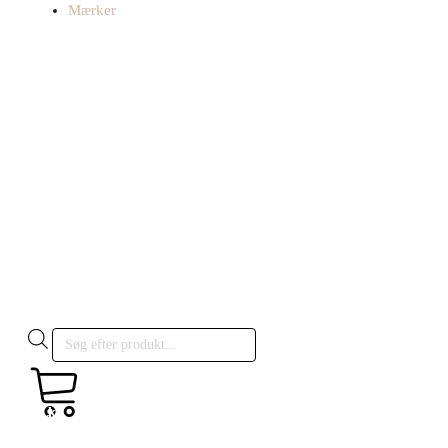
Mærker
Products
search
kr.
Cart
0,00
0