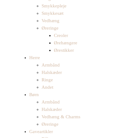
Smykkepleje
Smykkesæt
Vedhæng
Øreringe
Creoler
Ørehængere
Ørestikker
Herre
Armbånd
Halskæder
Ringe
Andet
Børn
Armbånd
Halskæder
Vedhæng & Charms
Øreringe
Gaveartikler