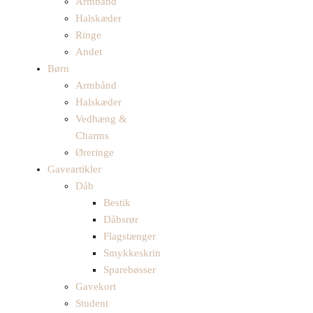
Armbånd
Halskæder
Ringe
Andet
Børn
Armbånd
Halskæder
Vedhæng &
Charms
Øreringe
Gaveartikler
Dåb
Bestik
Dåbsrør
Flagstænger
Smykkeskrin
Sparebøsser
Gavekort
Student