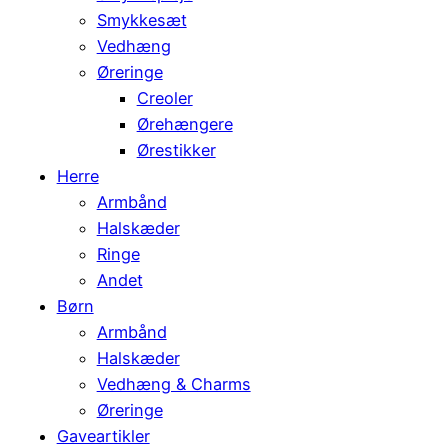
Smykkesæt
Vedhæng
Øreringe
Creoler
Ørehængere
Ørestikker
Herre
Armbånd
Halskæder
Ringe
Andet
Børn
Armbånd
Halskæder
Vedhæng & Charms
Øreringe
Gaveartikler