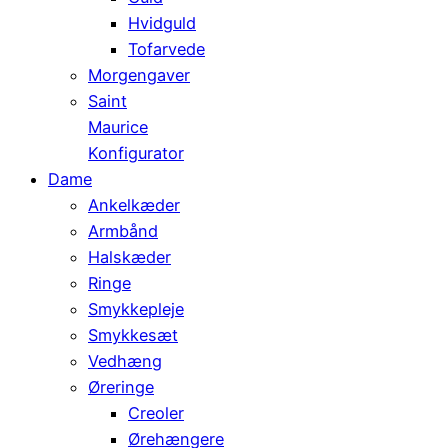
Hvidguld
Tofarvede
Morgengaver
Saint
Maurice
Konfigurator
Dame
Ankelkæder
Armbånd
Halskæder
Ringe
Smykkepleje
Smykkesæt
Vedhæng
Øreringe
Creoler
Ørehængere