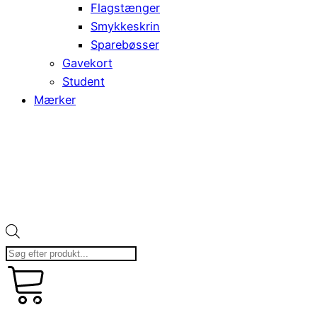
Flagstænger
Smykkeskrin
Sparebøsser
Gavekort
Student
Mærker
Products
search
kr.
art
0,00
0