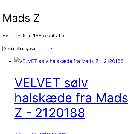
Mads Z
Sorteret
Viser 1–16 af 156 resultater
efter
seneste
VELVET sølv
halskæde fra Mads
Z - 2120188