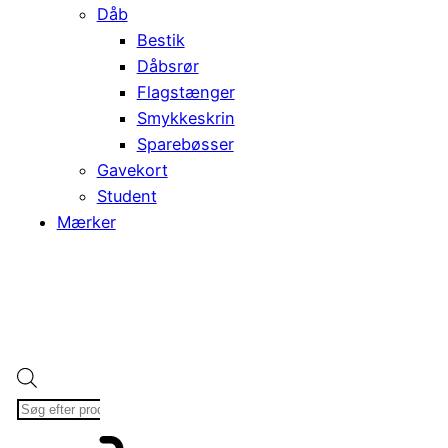
Dåb
Bestik
Dåbsrør
Flagstænger
Smykkeskrin
Sparebøsser
Gavekort
Student
Mærker
Products
search