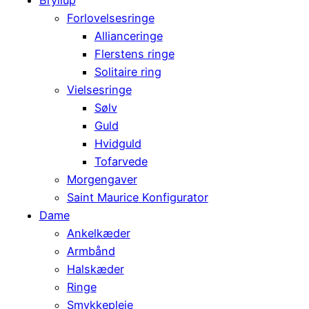
Forlovelsesringe
Allianceringe
Flerstens ringe
Solitaire ring
Vielsesringe
Sølv
Guld
Hvidguld
Tofarvede
Morgengaver
Saint Maurice Konfigurator
Dame
Ankelkæder
Armbånd
Halskæder
Ringe
Smykkepleje