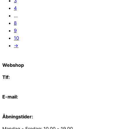
3
4
…
8
9
10
→
Webshop
Tlf:
66 15 90 19
E-mail:
web@juvelgruppen.dk
Åbningstider:
Mandag - Fredag: 10.00 - 19.00