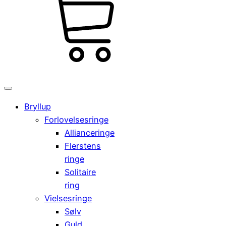
kr.
Cart
0,00
0
Bryllup
Forlovelsesringe
Allianceringe
Flerstens
ringe
Solitaire
ring
Vielsesringe
Sølv
Guld