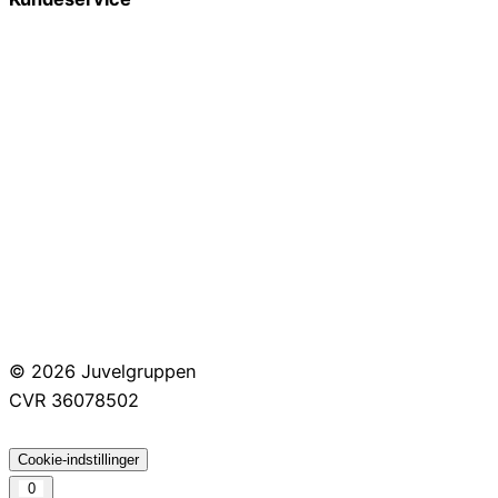
Smykkepleje
Huller i ørerne
Persondatapolitik
Brug af cookies
Handelsbetingelser
Returnering
© 2026 Juvelgruppen
CVR 36078502
Cookie-indstillinger
0