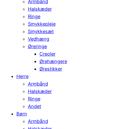
Armbånd
Halskæder
Ringe
Smykkepleje
Smykkesæt
Vedhæng
Øreringe
Creoler
Ørehængere
Ørestikker
Herre
Armbånd
Halskæder
Ringe
Andet
Børn
Armbånd
Halskæder