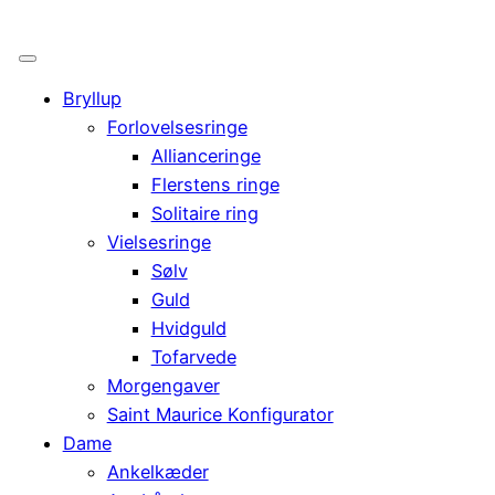
Bryllup
Forlovelsesringe
Allianceringe
Flerstens ringe
Solitaire ring
Vielsesringe
Sølv
Guld
Hvidguld
Tofarvede
Morgengaver
Saint Maurice Konfigurator
Dame
Ankelkæder