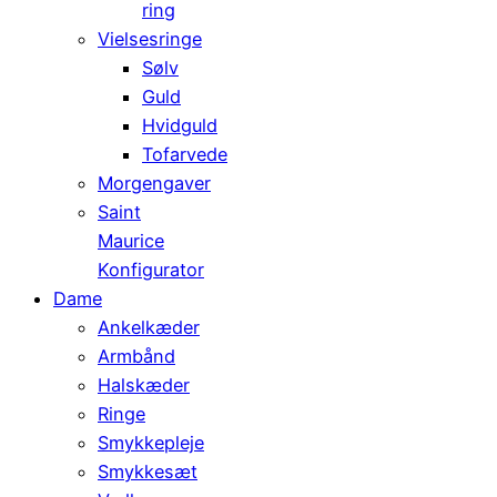
ring
Vielsesringe
Sølv
Guld
Hvidguld
Tofarvede
Morgengaver
Saint
Maurice
Konfigurator
Dame
Ankelkæder
Armbånd
Halskæder
Ringe
Smykkepleje
Smykkesæt