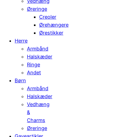
Vedhæng
Øreringe
Creoler
Ørehængere
Ørestikker
Herre
Armbånd
Halskæder
Ringe
Andet
Børn
Armbånd
Halskæder
Vedhæng
&
Charms
Øreringe
Gaveartikler