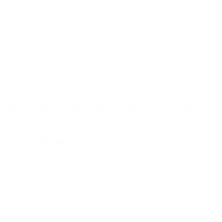
Blå ring med zirkonia fra Støvring Design - 12237046
695,00 kr.
Vælg muligheder