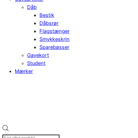
Dåb
Bestik
Dåbsrør
Flagstænger
Smykkeskrin
Sparebøsser
Gavekort
Student
Mærker
Products
search