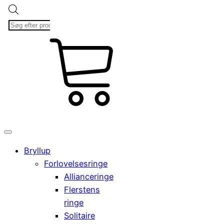
Products
search
kr.
Cart
0,00
0
Bryllup
Forlovelsesringe
Allianceringe
Flerstens
ringe
Solitaire