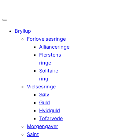
0
Cart
Bryllup
Forlovelsesringe
Allianceringe
Flerstens
ringe
Solitaire
ring
Vielsesringe
Sølv
Guld
Hvidguld
Tofarvede
Morgengaver
Saint