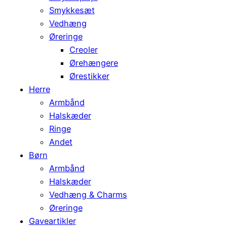
Smykkesæt
Vedhæng
Øreringe
Creoler
Ørehængere
Ørestikker
Herre
Armbånd
Halskæder
Ringe
Andet
Børn
Armbånd
Halskæder
Vedhæng & Charms
Øreringe
Gaveartikler