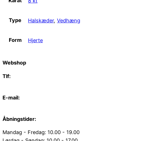
Karat
8 kt
Type
Halskæder
,
Vedhæng
Form
Hjerte
Webshop
Tlf:
66 15 90 19
E-mail:
web@juvelgruppen.dk
Åbningstider:
Mandag - Fredag: 10.00 - 19.00
Lørdag - Søndag: 10.00 - 17.00