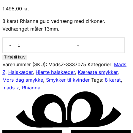
1.495,00
kr.
8 karat Rhianna guld vedhæng med zirkoner.
Vedhænget måler 13mm.
8
kt
Rhianna
Tilføj til kurv
guld
Varenummer (SKU):
MadsZ-3337075
Kategorier:
Mads
vedhæng
Z
,
Halskæder
,
Hjerte halskæder
,
Kæreste smykker
,
fra
Mors dag smykke
,
Smykker til kvinder
Tags:
8 karat
,
Mads
mads z
,
Rhianna
Z
antal