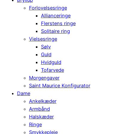
Forlovelsesringe
Allianceringe
Flerstens ringe
Solitaire ring
Vielsesringe
Sølv
Guld
Hvidguld
Tofarvede
Morgengaver
Saint Maurice Konfigurator
Dame
Ankelkæder
Armbånd
Halskæder
Ringe
Smykkepleje