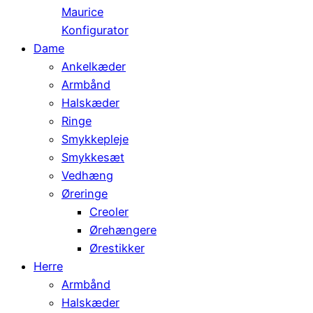
Maurice
Konfigurator
Dame
Ankelkæder
Armbånd
Halskæder
Ringe
Smykkepleje
Smykkesæt
Vedhæng
Øreringe
Creoler
Ørehængere
Ørestikker
Herre
Armbånd
Halskæder