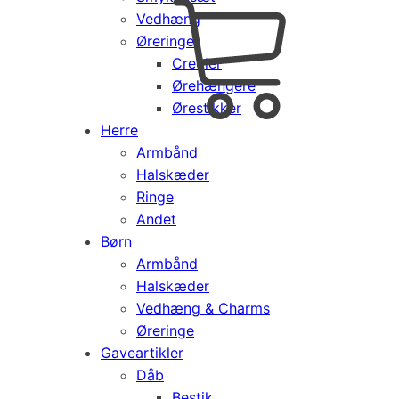
Vedhæng
Cart
0
Øreringe
kr.
0,00
Creoler
Products
Ørehængere
search
Ørestikker
Herre
Armbånd
Halskæder
Ringe
Andet
Børn
Armbånd
Halskæder
Vedhæng & Charms
Øreringe
Gaveartikler
Dåb
Bestik