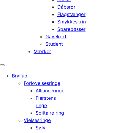
Dåbsrør
Flagstænger
Smykkeskrin
Sparebøsser
Gavekort
Student
Mærker
Bryllup
Forlovelsesringe
Allianceringe
Flerstens
ringe
Solitaire ring
Vielsesringe
Sølv