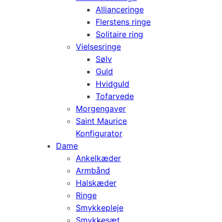
Allianceringe
Flerstens ringe
Solitaire ring
Vielsesringe
Sølv
Guld
Hvidguld
Tofarvede
Morgengaver
Saint Maurice
Konfigurator
Dame
Ankelkæder
Armbånd
Halskæder
Ringe
Smykkepleje
Smykkesæt