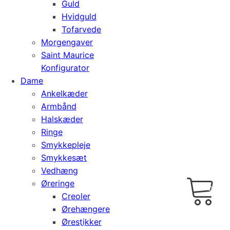
Guld
Hvidguld
Tofarvede
Morgengaver
Saint Maurice
Konfigurator
Dame
Ankelkæder
Armbånd
Halskæder
Ringe
Smykkepleje
Smykkesæt
Vedhæng
Cart
0
Øreringe
kr.
0,00
Creoler
Ørehængere
Ørestikker