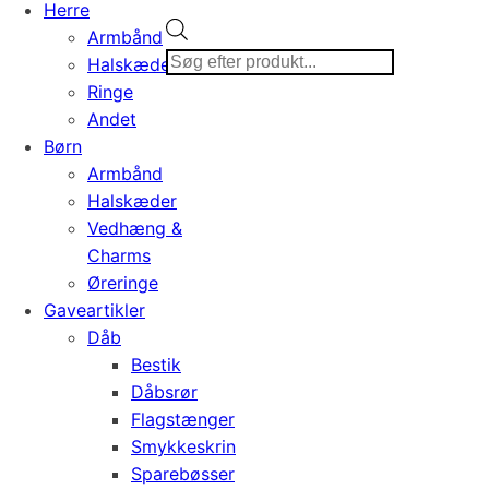
Herre
Products
Armbånd
search
Halskæder
Ringe
Andet
Børn
Armbånd
Halskæder
Vedhæng &
Charms
Øreringe
Gaveartikler
Dåb
Bestik
Dåbsrør
Flagstænger
Smykkeskrin
Sparebøsser