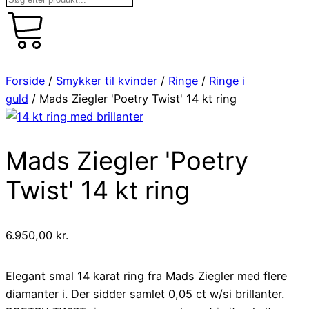
kr.
art
0,00
0
Forside
/
Smykker til kvinder
/
Ringe
/
Ringe i
guld
/ Mads Ziegler 'Poetry Twist' 14 kt ring
Mads Ziegler 'Poetry
Twist' 14 kt ring
6.950,00
kr.
Elegant smal 14 karat ring fra Mads Ziegler med flere
diamanter i. Der sidder samlet 0,05 ct w/si brillanter.