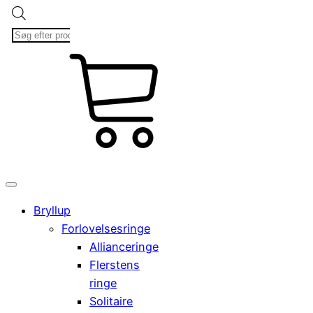
Products
search
kr.
Cart
0,00
0
Bryllup
Forlovelsesringe
Allianceringe
Flerstens
ringe
Solitaire