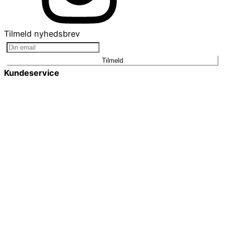
Tilmeld nyhedsbrev
Tilmeld
Kundeservice
Smykkepleje
Huller i ørerne
Persondatapolitik
Brug af cookies
Handelsbetingelser
Returnering