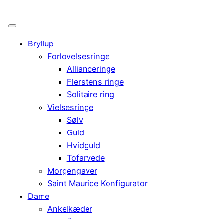
Bryllup
Forlovelsesringe
Allianceringe
Flerstens ringe
Solitaire ring
Vielsesringe
Sølv
Guld
Hvidguld
Tofarvede
Morgengaver
Saint Maurice Konfigurator
Dame
Ankelkæder