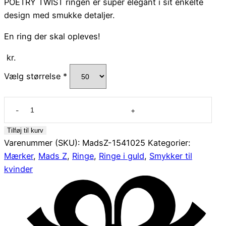
POETRY TWIST ringen er super elegant i sit enkelte
design med smukke detaljer.
En ring der skal opleves!
kr.
Vælg størrelse
*
Mads
Ziegler
'Poetry
Tilføj til kurv
Twist'
Varenummer (SKU):
MadsZ-1541025
Kategorier:
14
Mærker
,
Mads Z
,
Ringe
,
Ringe i guld
,
Smykker til
kt
kvinder
ring
antal