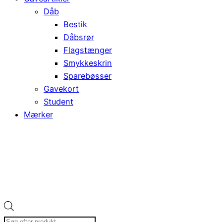
Dåb
Bestik
Dåbsrør
Flagstænger
Smykkeskrin
Sparebøsser
Gavekort
Student
Mærker
Products
search