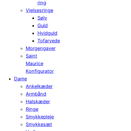
ring
Vielsesringe
Sølv
Guld
Hvidguld
Tofarvede
Morgengaver
Saint
Maurice
Konfigurator
Dame
Ankelkæder
Armbånd
Halskæder
Ringe
Smykkepleje
Smykkesæt