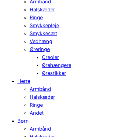
Armbånd
Halskæder
Ringe
Smykkepleje
Smykkesæt
Vedhæng
Øreringe
Creoler
Ørehængere
Ørestikker
Herre
Armbånd
Halskæder
Ringe
Andet
Børn
Armbånd
Halskæder