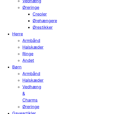
Vedhæng
Øreringe
Creoler
Ørehængere
Ørestikker
Herre
Armbånd
Halskæder
Ringe
Andet
Børn
Armbånd
Halskæder
Vedhæng
&
Charms
Øreringe
Gaveartikler