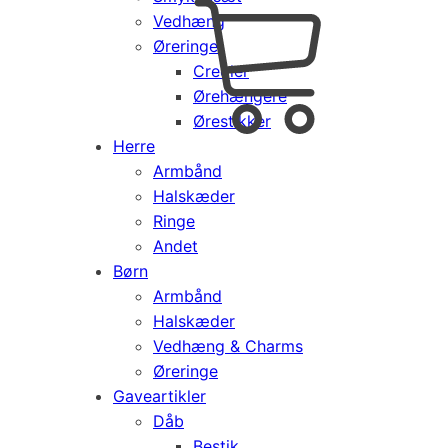
Vedhæng
Cart
0
Øreringe
kr.
0,00
Creoler
Products
Ørehængere
search
Ørestikker
Herre
Armbånd
Halskæder
Ringe
Andet
Børn
Armbånd
Halskæder
Vedhæng & Charms
Øreringe
Gaveartikler
Dåb
Bestik