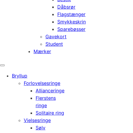
Dåbsrør
Flagstænger
Smykkeskrin
Sparebøsser
Gavekort
Student
Mærker
Bryllup
Forlovelsesringe
Allianceringe
Flerstens
ringe
Solitaire ring
Vielsesringe
Sølv