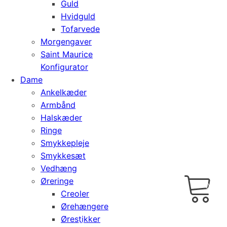
Guld
Hvidguld
Tofarvede
Morgengaver
Saint Maurice
Konfigurator
Dame
Ankelkæder
Armbånd
Halskæder
Ringe
Smykkepleje
Smykkesæt
Vedhæng
Cart
0
Øreringe
kr.
0,00
Creoler
Ørehængere
Ørestikker