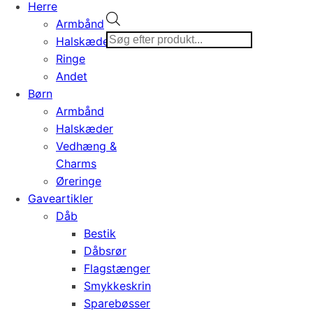
Herre
Products
Armbånd
search
Halskæder
Ringe
Andet
Børn
Armbånd
Halskæder
Vedhæng &
Charms
Øreringe
Gaveartikler
Dåb
Bestik
Dåbsrør
Flagstænger
Smykkeskrin
Sparebøsser