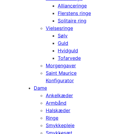
Allianceringe
Flerstens ringe
Solitaire ring
Vielsesringe
Sølv
Guld
Hvidguld
Tofarvede
Morgengaver
Saint Maurice
Konfigurator
Dame
Ankelkæder
Armbånd
Halskæder
Ringe
Smykkepleje
Smykkesæt