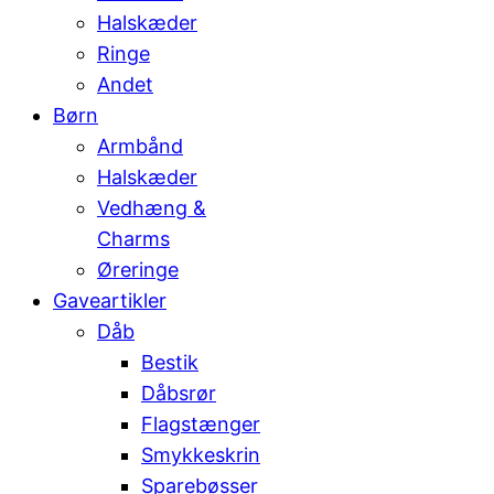
Halskæder
Ringe
Andet
Børn
Armbånd
Halskæder
Vedhæng &
Charms
Øreringe
Gaveartikler
Dåb
Bestik
Dåbsrør
Flagstænger
Smykkeskrin
Sparebøsser