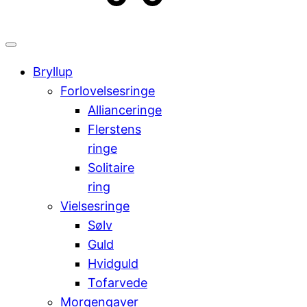
kr.
Cart
0,00
0
Bryllup
Forlovelsesringe
Allianceringe
Flerstens
ringe
Solitaire
ring
Vielsesringe
Sølv
Guld
Hvidguld
Tofarvede
Morgengaver