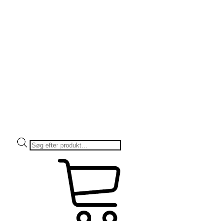
Products
search