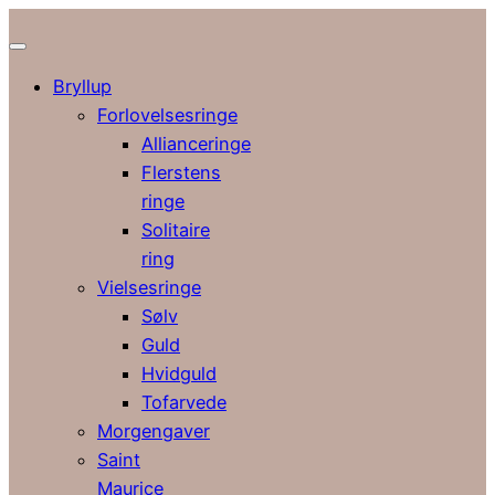
Bryllup
Forlovelsesringe
Allianceringe
Flerstens
ringe
Solitaire
ring
Vielsesringe
Sølv
Guld
Hvidguld
Tofarvede
Morgengaver
Saint
Maurice