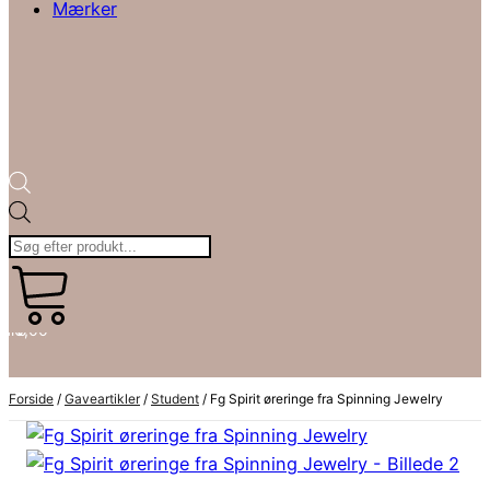
Mærker
Products
search
kr.
art
0,00
0
Forside
/
Gaveartikler
/
Student
/ Fg Spirit øreringe fra Spinning Jewelry