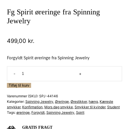
Fg Spirit øreringe fra Spinning
Jewelry
499,00
kr.
Forgyldt Spirit øreringe fra Spinning Jewelry
Fg
Spirit
øreringe
Tilføj til kurv
fra
Varenummer (SKU):
SPJ-44146
Spinning
Kategorier:
Spinning Jewelry
,
Øreringe
,
Ørestikker
,
hæng
,
Kæreste
Jewelry
smykker
,
Konfirmation
,
Mors dag smykke
,
Smykker til kvinder
,
Student
Tags:
øreringe
,
Forgyldt
,
Spinning Jewelry
,
Spirit
antal
GRATIS FRAGT