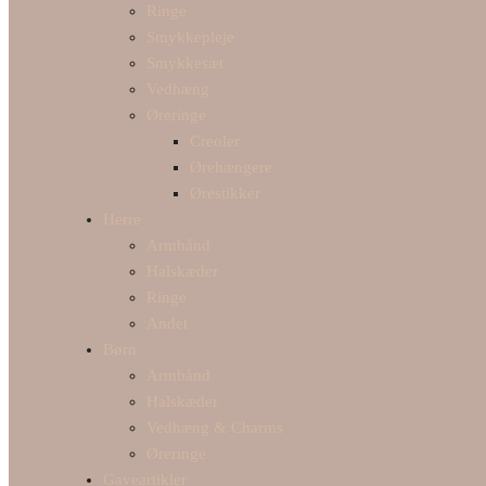
Ringe
Smykkepleje
Smykkesæt
Vedhæng
Øreringe
Creoler
Ørehængere
Ørestikker
Herre
Armbånd
Halskæder
Ringe
Andet
Børn
Armbånd
Halskæder
Vedhæng & Charms
Øreringe
Gaveartikler