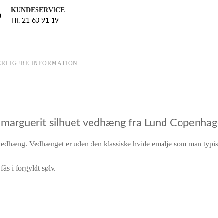
KUNDESERVICE
Tlf. 21 60 91 19
ERLIGERE INFORMATION
marguerit silhuet vedhæng fra Lund Copenha
vedhæng. Vedhænget er uden den klassiske hvide emalje som man typis
ås i forgyldt sølv.