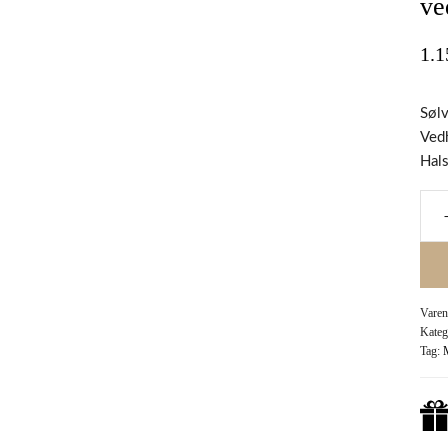
ve
1.
Søl
Ved
Hal
Mode
sølv
halsk
med
margu
silhue
Vare
vedh
Kateg
antal
Tag:
M