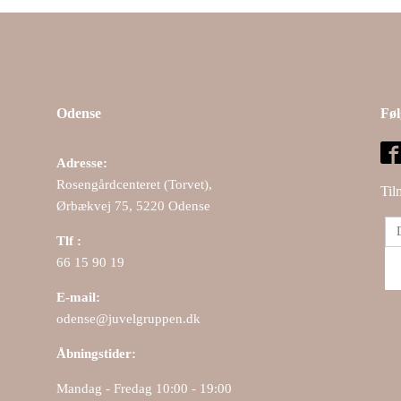
Odense
Føl
Adresse:
Rosengårdcenteret (Torvet),
Til
Ørbækvej 75, 5220 Odense
Tlf :
66 15 90 19
E-mail:
odense@juvelgruppen.dk
Åbningstider:
Mandag - Fredag 10:00 - 19:00