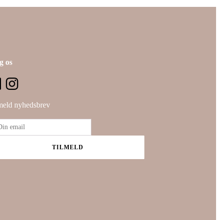
g os
meld nyhedsbrev
TILMELD