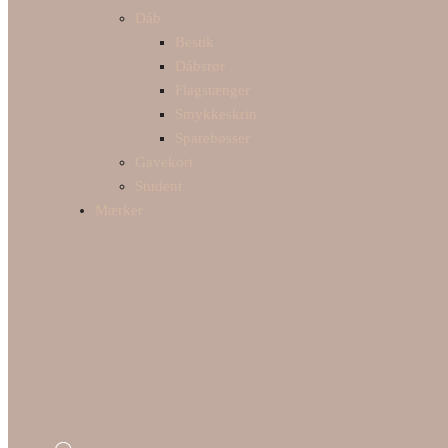
Dåb
Bestik
Dåbsrør
Flagstænger
Smykkeskrin
Sparebøsser
Gavekort
Student
Mærker