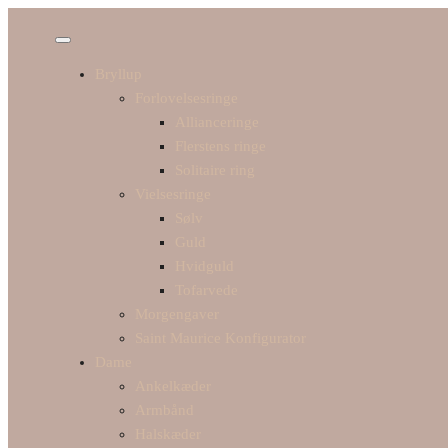
Bryllup
Forlovelsesringe
Allianceringe
Flerstens ringe
Solitaire ring
Vielsesringe
Sølv
Guld
Hvidguld
Tofarvede
Morgengaver
Saint Maurice Konfigurator
Dame
Ankelkæder
Armbånd
Halskæder