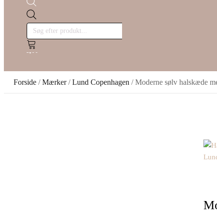
Products
search
kr.
Cart
0,00
0
Forside
/
Mærker
/
Lund Copenhagen
/ Moderne sølv halskæde me
Mo