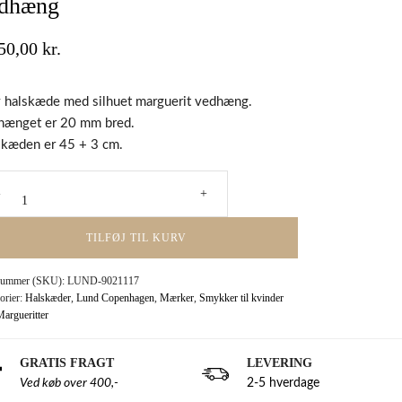
dhæng
150,00
kr.
v halskæde med silhuet marguerit vedhæng.
hænget er 20 mm bred.
skæden er 45 + 3 cm.
rne
æde
TILFØJ TIL KURV
erit
t
nummer (SKU):
LUND-9021117
æng
orier:
Halskæder
,
Lund Copenhagen
,
Mærker
,
Smykker til kvinder
argueritter
GRATIS FRAGT
LEVERING
Ved køb over 400,-
2-5 hverdage