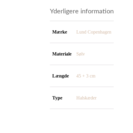
Yderligere information
Mærke
Lund Copenhagen
Materiale
Sølv
Længde
45 + 3 cm
Type
Halskæder