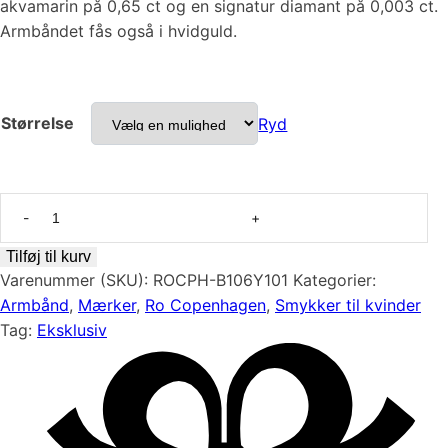
akvamarin på 0,65 ct og en signatur diamant på 0,003 ct.
Armbåndet fås også i hvidguld.
Størrelse
Ryd
18
karat
guld,
Tilføj til kurv
Nord
Varenummer (SKU):
ROCPH-B106Y101
Kategorier:
blue
Armbånd
,
Mærker
,
Ro Copenhagen
,
Smykker til kvinder
armbånd
Tag:
Eksklusiv
antal