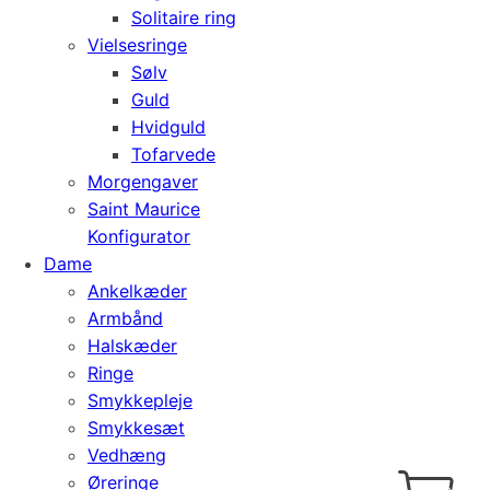
Solitaire ring
Vielsesringe
Sølv
Guld
Hvidguld
Tofarvede
Morgengaver
Saint Maurice
Konfigurator
Dame
Ankelkæder
Armbånd
Halskæder
Ringe
Smykkepleje
Smykkesæt
Vedhæng
Cart
0
Øreringe
kr.