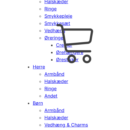
Halskæder
Ringe
Smykkepleje
Smykkesæt
Vedhæng
Cart
0
Øreringe
kr.
0,00
Creoler
Products
Ørehængere
search
Ørestikker
Herre
Armbånd
Halskæder
Ringe
Andet
Børn
Armbånd
Halskæder
Vedhæng & Charms