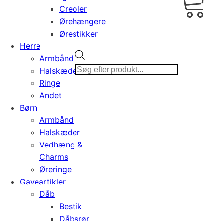
0,00
Creoler
Ørehængere
Ørestikker
Herre
Products
Armbånd
search
Halskæder
Ringe
Andet
Børn
Armbånd
Halskæder
Vedhæng &
Charms
Øreringe
Gaveartikler
Dåb
Bestik
Dåbsrør