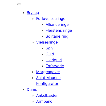
Bryllup
Forlovelsesringe
Allianceringe
Flerstens ringe
Solitaire ring
Vielsesringe
Sølv
Guld
Hvidguld
Tofarvede
Morgengaver
Saint Maurice
Konfigurator
Dame
Ankelkæder
Armbånd