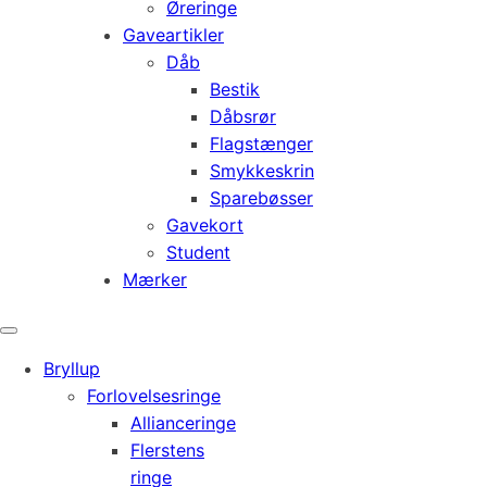
Øreringe
Gaveartikler
Dåb
Bestik
Dåbsrør
Flagstænger
Smykkeskrin
Sparebøsser
Gavekort
Student
Mærker
Bryllup
Forlovelsesringe
Allianceringe
Flerstens
ringe