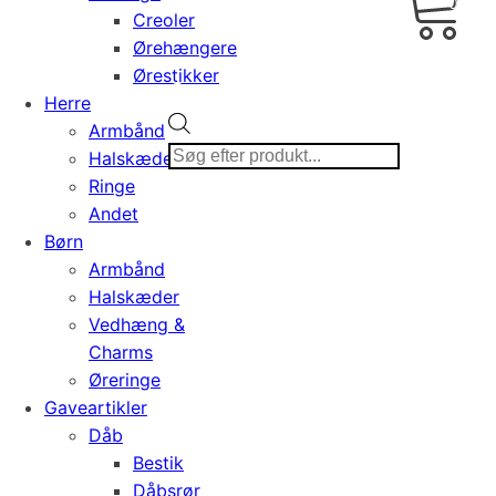
0,00
Creoler
Ørehængere
Ørestikker
Herre
Products
Armbånd
search
Halskæder
Ringe
Andet
Børn
Armbånd
Halskæder
Vedhæng &
Charms
Øreringe
Gaveartikler
Dåb
Bestik
Dåbsrør