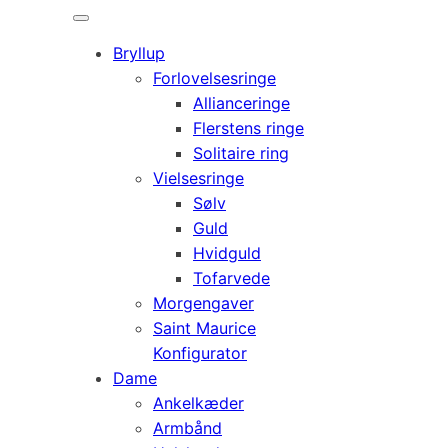
Bryllup
Forlovelsesringe
Allianceringe
Flerstens ringe
Solitaire ring
Vielsesringe
Sølv
Guld
Hvidguld
Tofarvede
Morgengaver
Saint Maurice
Konfigurator
Dame
Ankelkæder
Armbånd