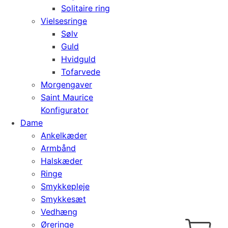
Solitaire ring
Vielsesringe
Sølv
Guld
Hvidguld
Tofarvede
Morgengaver
Saint Maurice
Konfigurator
Dame
Ankelkæder
Armbånd
Halskæder
Ringe
Smykkepleje
Smykkesæt
Vedhæng
Cart
0
Øreringe
kr.