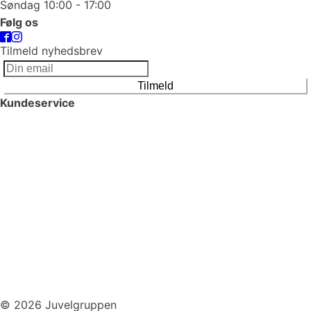
Søndag 10:00 - 17:00
Følg os
Tilmeld nyhedsbrev
Tilmeld
Kundeservice
Smykkepleje
Huller i ørerne
Persondatapolitik
Brug af cookies
Handelsbetingelser
Returnering
© 2026 Juvelgruppen