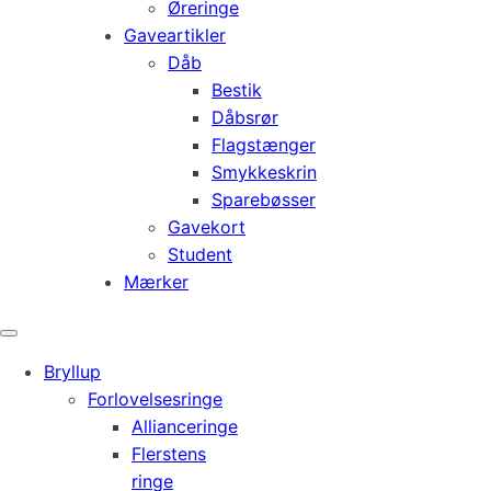
Øreringe
Gaveartikler
Dåb
Bestik
Dåbsrør
Flagstænger
Smykkeskrin
Sparebøsser
Gavekort
Student
Mærker
Bryllup
Forlovelsesringe
Allianceringe
Flerstens
ringe