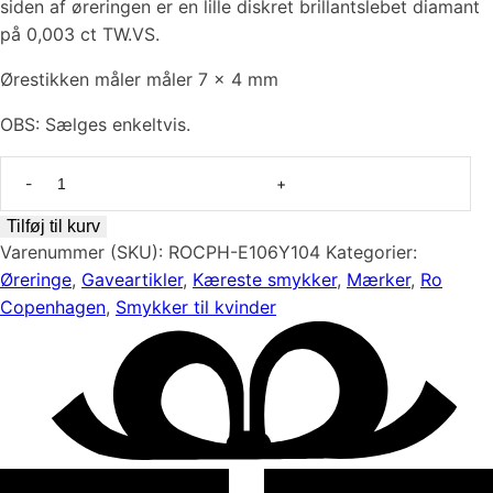
siden af øreringen er en lille diskret brillantslebet diamant
på 0,003 ct TW.VS.
Ørestikken måler måler 7 x 4 mm
OBS: Sælges enkeltvis.
Nord
Pink
-
Tilføj til kurv
Smuk
Varenummer (SKU):
ROCPH-E106Y104
Kategorier:
ørestik
Øreringe
,
Gaveartikler
,
Kæreste smykker
,
Mærker
,
Ro
i
Copenhagen
,
Smykker til kvinder
18
kt
rødguld
antal