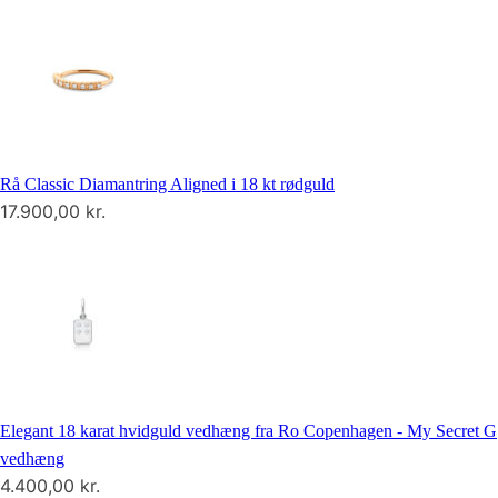
Rå Classic Diamantring Aligned i 18 kt rødguld
17.900,00
kr.
Elegant 18 karat hvidguld vedhæng fra Ro Copenhagen - My Secret G
vedhæng
4.400,00
kr.