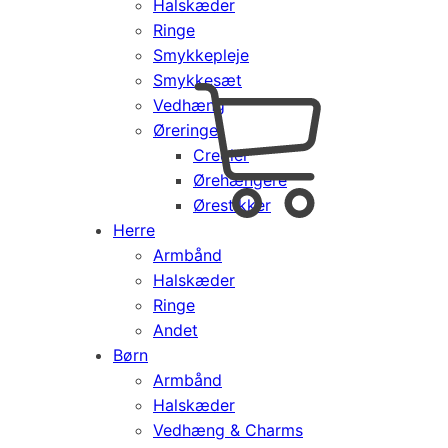
Halskæder
Ringe
Smykkepleje
Smykkesæt
Vedhæng
Cart
0
Øreringe
kr.
0,00
Creoler
Products
Ørehængere
search
Ørestikker
Herre
Armbånd
Halskæder
Ringe
Andet
Børn
Armbånd
Halskæder
Vedhæng & Charms