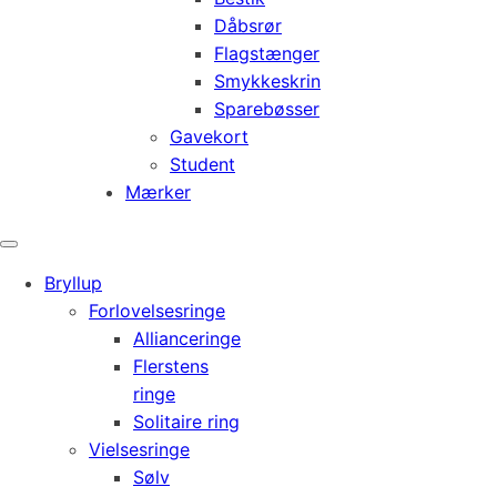
Dåbsrør
Flagstænger
Smykkeskrin
Sparebøsser
Gavekort
Student
Mærker
Bryllup
Forlovelsesringe
Allianceringe
Flerstens
ringe
Solitaire ring
Vielsesringe
Sølv