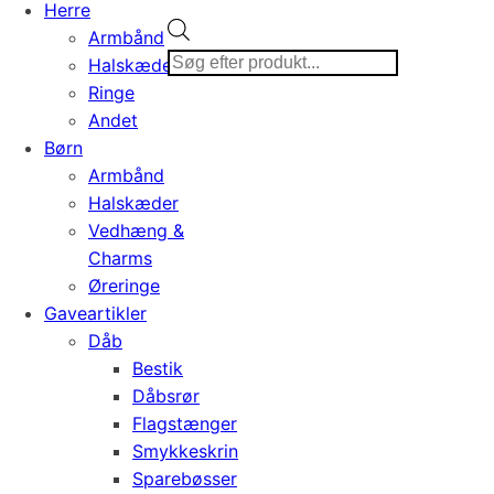
Herre
Products
Armbånd
search
Halskæder
Ringe
Andet
Børn
Armbånd
Halskæder
Vedhæng &
Charms
Øreringe
Gaveartikler
Dåb
Bestik
Dåbsrør
Flagstænger
Smykkeskrin
Sparebøsser