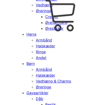
Vedhæng
Cart
0
Øreringe
kr.
0,00
Creoler
Products
Ørehængere
search
Ørestikker
Herre
Armbånd
Halskæder
Ringe
Andet
Børn
Armbånd
Halskæder
Vedhæng & Charms
Øreringe
Gaveartikler
Dåb
Bestik