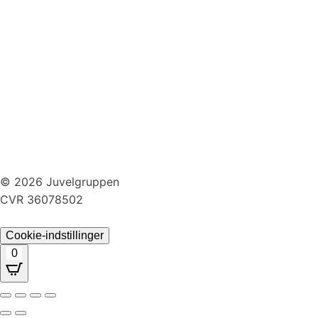
Huller i ørerne
Persondatapolitik
Brug af cookies
Handelsbetingelser
Returnering
© 2026 Juvelgruppen
CVR 36078502
Cookie-indstillinger
0