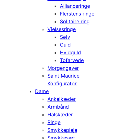
Allianceringe
Flerstens ringe
Solitaire ring
Vielsesringe
Sølv
Guld
Hvidguld
Tofarvede
Morgengaver
Saint Maurice
Konfigurator
Dame
Ankelkæder
Armbånd
Halskæder
Ringe
Smykkepleje
Smykkesæt