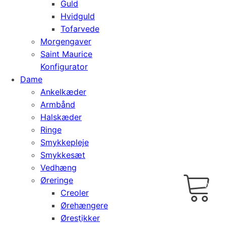
Guld
Hvidguld
Tofarvede
Morgengaver
Saint Maurice
Konfigurator
Dame
Ankelkæder
Armbånd
Halskæder
Ringe
Smykkepleje
Smykkesæt
Vedhæng
Cart
0
Øreringe
kr.
0,00
Creoler
Ørehængere
Ørestikker