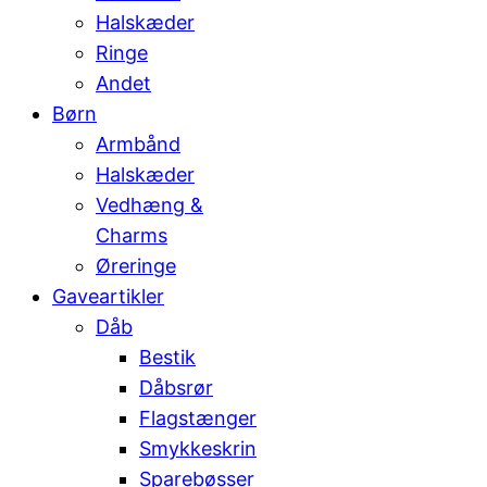
Halskæder
Ringe
Andet
Børn
Armbånd
Halskæder
Vedhæng &
Charms
Øreringe
Gaveartikler
Dåb
Bestik
Dåbsrør
Flagstænger
Smykkeskrin
Sparebøsser