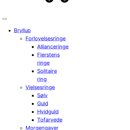
kr.
Cart
0,00
0
Bryllup
Forlovelsesringe
Allianceringe
Flerstens
ringe
Solitaire
ring
Vielsesringe
Sølv
Guld
Hvidguld
Tofarvede
Morgengaver