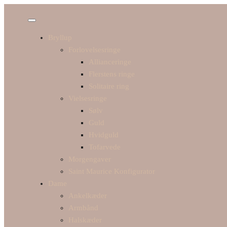
Bryllup
Forlovelsesringe
Allianceringe
Flerstens ringe
Solitaire ring
Vielsesringe
Sølv
Guld
Hvidguld
Tofarvede
Morgengaver
Saint Maurice Konfigurator
Dame
Ankelkæder
Armbånd
Halskæder