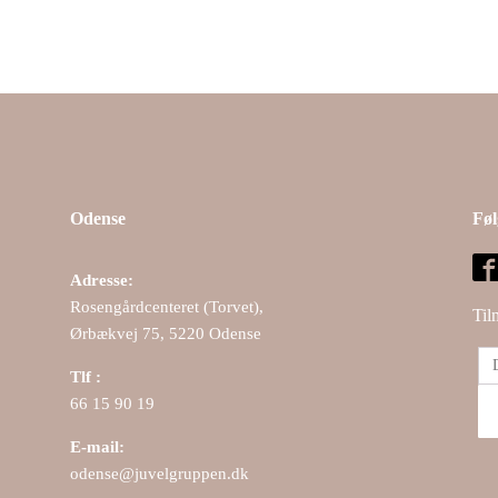
Odense
Føl
Adresse:
Rosengårdcenteret (Torvet),
Til
Ørbækvej 75, 5220 Odense
Tlf :
66 15 90 19
E-mail:
odense@juvelgruppen.dk