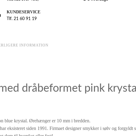
KUNDESERVICE
Tlf. 21 60 91 19
ERLIGERE INFORMATION
med dråbeformet pink krysta
 blue krystal. Ørehænger er 10 mm i bredden.
har eksisteret siden 1991. Firmaet designer smykker i sølv og forgyldt 
dem til hverdag eller fest!