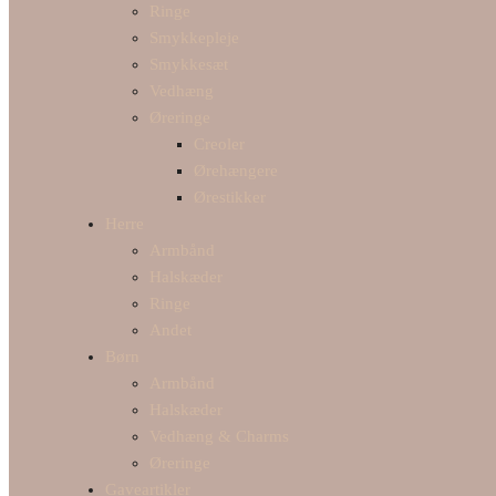
Ringe
Smykkepleje
Smykkesæt
Vedhæng
Øreringe
Creoler
Ørehængere
Ørestikker
Herre
Armbånd
Halskæder
Ringe
Andet
Børn
Armbånd
Halskæder
Vedhæng & Charms
Øreringe
Gaveartikler