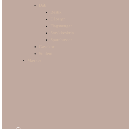
Dåb
Bestik
Dåbsrør
Flagstænger
Smykkeskrin
Sparebøsser
Gavekort
Student
Mærker