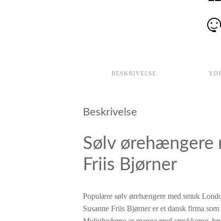
BESKRIVELSE
YD
Beskrivelse
Sølv ørehængere 
Friis Bjørner
Populære sølv ørehængere med smuk London
Susanne Friis Bjørner er et dansk firma som 
Mulighederne er mange med smykkerne, brug 