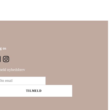
g os
meld nyhedsbrev
TILMELD