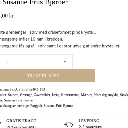
a Susanne Friis Bjørner
5,00
kr.
te ørehænger i sølv med dråbeformet pink krystal..
hængerne måler 10 mm i bredden.
ængerne fås også i sølv samt i et stor udvalg af andre krystaller.
ngere
formet
TILFØJ TIL KURV
l
nummer (SKU):
SFB-5249-1-183
orier:
Student
,
Øreringe
,
Gaveartikler
,
hæng
,
Konfirmation
,
Mærker
,
Mors dag smykke
,
Smykk
nne
er
,
Susanne Friis Bjørner
ørehængere
,
øreringe
,
Forgyldt
,
Susanne Friis Bjørner
er
GRATIS FRAGT
LEVERING
Ved køb over 400,-
2-5 hverdage