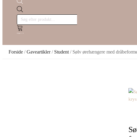
Products
search
kr.
Cart
0,00
0
Forside
/
Gaveartikler
/
Student
/ Sølv ørehængere med dråbeformet 
Sø