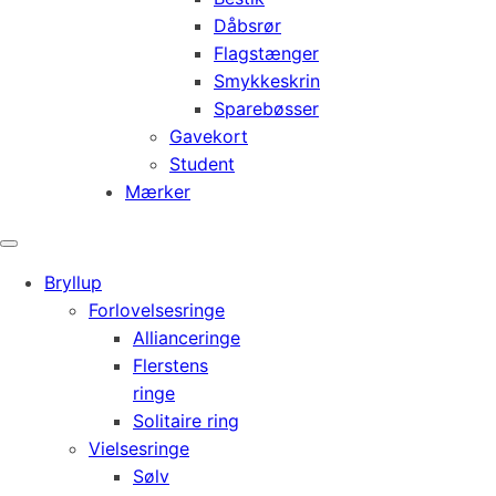
Dåbsrør
Flagstænger
Smykkeskrin
Sparebøsser
Gavekort
Student
Mærker
Bryllup
Forlovelsesringe
Allianceringe
Flerstens
ringe
Solitaire ring
Vielsesringe
Sølv