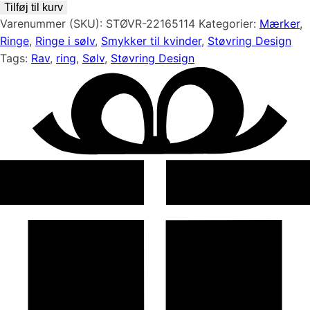
ring
Tilføj til kurv
m.
Varenummer (SKU):
STØVR-22165114
Kategorier:
Mærker
,
rav
Ringe
,
Ringe i sølv
,
Smykker til kvinder
,
Støvring Design
antal
Tags:
Rav
,
ring
,
Sølv
,
Støvring Design