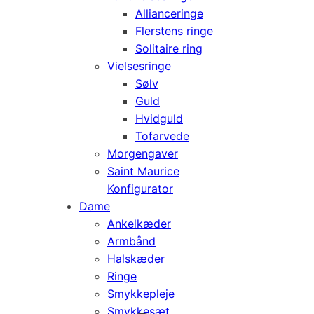
Allianceringe
Flerstens ringe
Solitaire ring
Vielsesringe
Sølv
Guld
Hvidguld
Tofarvede
Morgengaver
Saint Maurice
Konfigurator
Dame
Ankelkæder
Armbånd
Halskæder
Ringe
Smykkepleje
Smykkesæt