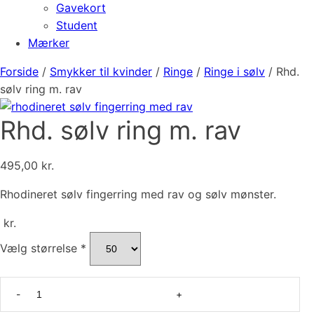
Gavekort
Student
Mærker
Forside
/
Smykker til kvinder
/
Ringe
/
Ringe i sølv
/ Rhd.
sølv ring m. rav
Rhd. sølv ring m. rav
495,00
kr.
Rhodineret sølv fingerring med rav og sølv mønster.
kr.
Vælg størrelse
*
Rhd.
sølv