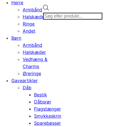
Herre
Products
Armbånd
search
Halskæder
Ringe
Andet
Børn
Armbånd
Halskæder
Vedhæng &
Charms
Øreringe
Gaveartikler
Dåb
Bestik
Dåbsrør
Flagstænger
Smykkeskrin
Sparebøsser