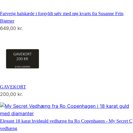
Farverig halskæde i forgyldt sølv med røg kvarts fra Susanne Friis
Bjørner
649,00
kr.
GAVEKORT
200,00
kr.
Elegant 18 karat hvidguld vedhæng fra Ro Copenhagen - My Secret C
vedhæng