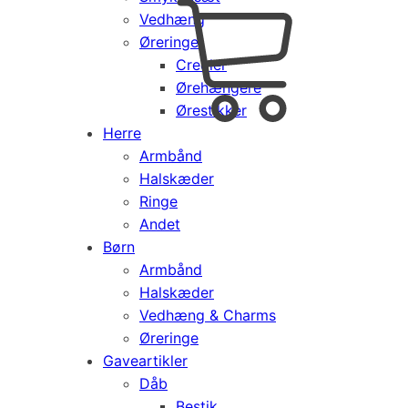
Vedhæng
Cart
0
Øreringe
kr.
0,00
Creoler
Products
Ørehængere
search
Ørestikker
Herre
Armbånd
Halskæder
Ringe
Andet
Børn
Armbånd
Halskæder
Vedhæng & Charms
Øreringe
Gaveartikler
Dåb
Bestik