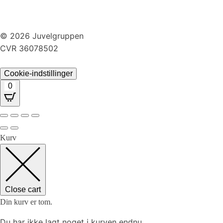
Handelsbetingelser
Returnering
© 2026 Juvelgruppen
CVR 36078502
Cookie-indstillinger
0
Kurv
Close cart
Din kurv er tom.
Du har ikke lagt noget i kurven endnu.