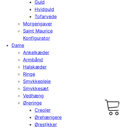
Guld
Hvidguld
Tofarvede
Morgengaver
Saint Maurice
Konfigurator
Dame
Ankelkæder
Armbånd
Halskæder
Ringe
Smykkepleje
Smykkesæt
Vedhæng
Cart
0
Øreringe
kr.
0,00
Creoler
Ørehængere
Ørestikker