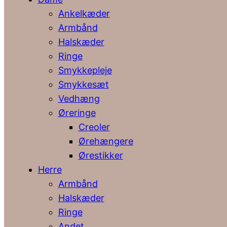
Ankelkæder
Armbånd
Halskæder
Ringe
Smykkepleje
Smykkesæt
Vedhæng
Øreringe
Creoler
Ørehængere
Ørestikker
Herre
Armbånd
Halskæder
Ringe
Andet