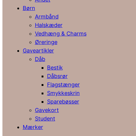
Børn
Armbånd
Halskæder
Vedhæng & Charms
Øreringe
Gaveartikler
Dåb
Bestik
Dåbsrør
Flagstænger
Smykkeskrin
Sparebøsser
Gavekort
Student
Mærker