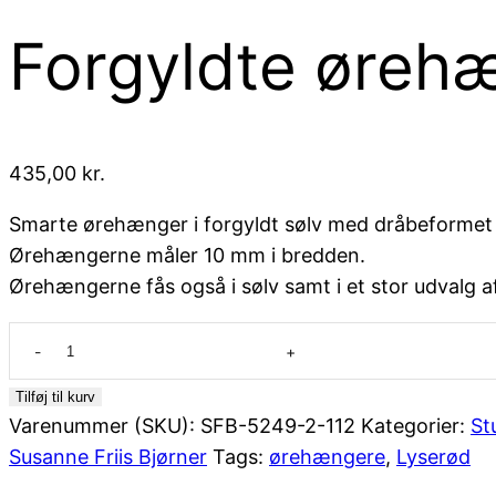
Forgyldte ørehæ
435,00
kr.
Smarte ørehænger i forgyldt sølv med dråbeformet l
Ørehængerne måler 10 mm i bredden.
Ørehængerne fås også i sølv samt i et stor udvalg af
Forgyldte
ørehængere
fra
Tilføj til kurv
Varenummer (SKU):
SFB-5249-2-112
Kategorier:
St
Susanne
Susanne Friis Bjørner
Tags:
ørehængere
,
Lyserød
Friis
Bjørner