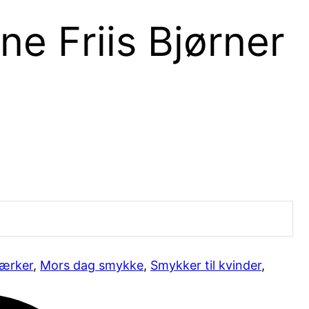
e Friis Bjørner
ærker
,
Mors dag smykke
,
Smykker til kvinder
,