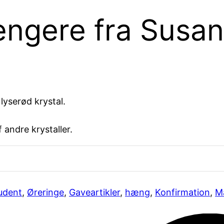
ngere fra Susann
yserød krystal.
 andre krystaller.
udent
,
Øreringe
,
Gaveartikler
,
hæng
,
Konfirmation
,
M