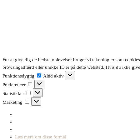
For at give dig de bedste oplevelser bruger vi teknologier som cookies
browsingadfærd eller unikke ID'er på dette websted. Hvis du ikke give
Funktionsdygtig
Funktionsdygtig
Altid aktiv
Præferencer
Præferencer
Statistikker
Statistikker
Marketing
Marketing
Læs mere om disse formål