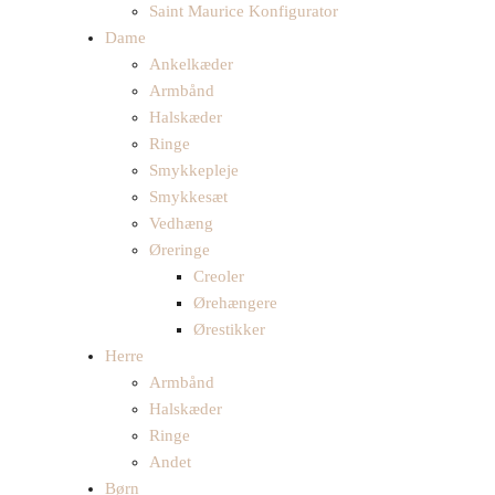
Saint Maurice Konfigurator
Dame
Ankelkæder
Armbånd
Halskæder
Ringe
Smykkepleje
Smykkesæt
Vedhæng
Øreringe
Creoler
Ørehængere
Ørestikker
Herre
Armbånd
Halskæder
Ringe
Andet
Børn