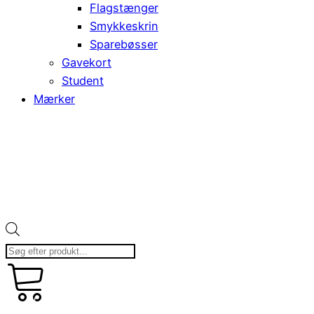
Flagstænger
Smykkeskrin
Sparebøsser
Gavekort
Student
Mærker
Products
search
kr.
art
0,00
0