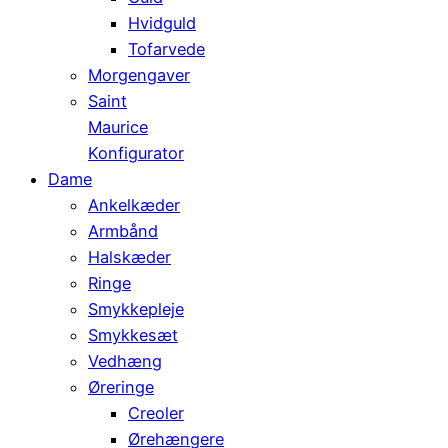
Hvidguld
Tofarvede
Morgengaver
Saint
Maurice
Konfigurator
Dame
Ankelkæder
Armbånd
Halskæder
Ringe
Smykkepleje
Smykkesæt
Vedhæng
Øreringe
Creoler
Ørehængere