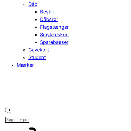
Dåb
Bestik
Dåbsrør
Flagstænger
Smykkeskrin
Sparebøsser
Gavekort
Student
Mærker
Products
search