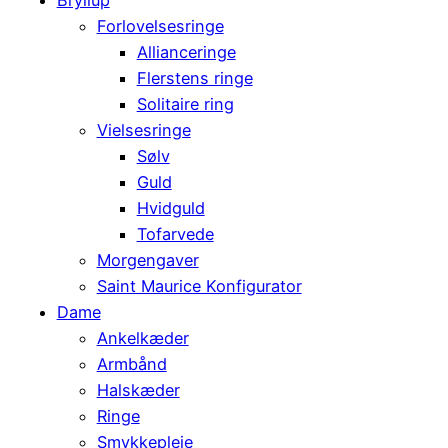
Forlovelsesringe
Allianceringe
Flerstens ringe
Solitaire ring
Vielsesringe
Sølv
Guld
Hvidguld
Tofarvede
Morgengaver
Saint Maurice Konfigurator
Dame
Ankelkæder
Armbånd
Halskæder
Ringe
Smykkepleje