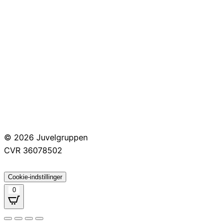
Huller i ørerne
Persondatapolitik
Brug af cookies
Handelsbetingelser
Returnering
© 2026 Juvelgruppen
CVR 36078502
Cookie-indstillinger
0