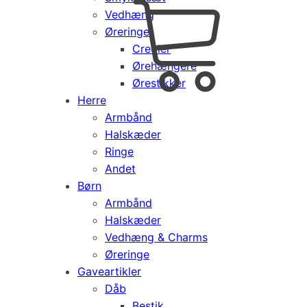
Vedhæng
Cart
0
Øreringe
kr.
0,00
Creoler
Products
Ørehængere
search
Ørestikker
Herre
Armbånd
Halskæder
Ringe
Andet
Børn
Armbånd
Halskæder
Vedhæng & Charms
Øreringe
Gaveartikler
Dåb
Bestik