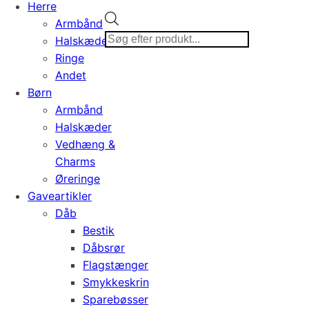
Herre
Products
Armbånd
search
Halskæder
Ringe
Andet
Børn
Armbånd
Halskæder
Vedhæng &
Charms
Øreringe
Gaveartikler
Dåb
Bestik
Dåbsrør
Flagstænger
Smykkeskrin
Sparebøsser