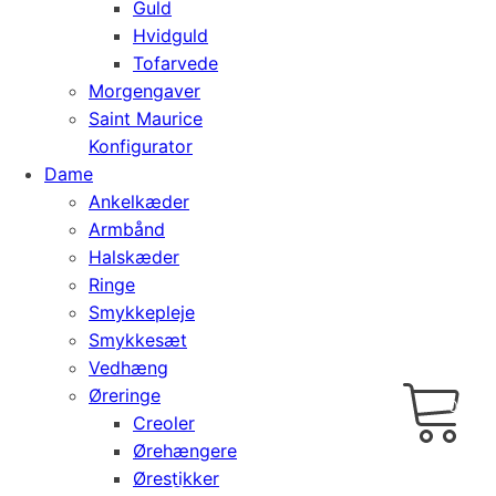
Guld
Hvidguld
Tofarvede
Morgengaver
Saint Maurice
Konfigurator
Dame
Ankelkæder
Armbånd
Halskæder
Ringe
Smykkepleje
Smykkesæt
Vedhæng
Cart
0
Øreringe
kr.
0,00
Creoler
Ørehængere
Ørestikker