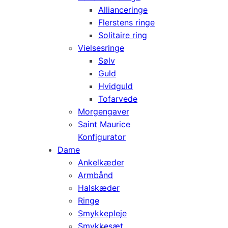
Allianceringe
Flerstens ringe
Solitaire ring
Vielsesringe
Sølv
Guld
Hvidguld
Tofarvede
Morgengaver
Saint Maurice
Konfigurator
Dame
Ankelkæder
Armbånd
Halskæder
Ringe
Smykkepleje
Smykkesæt