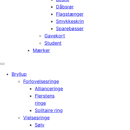
Dåbsrør
Flagstænger
Smykkeskrin
Sparebøsser
Gavekort
Student
Mærker
Bryllup
Forlovelsesringe
Allianceringe
Flerstens
ringe
Solitaire ring
Vielsesringe
Sølv