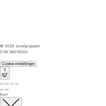
Persondatapolitik
Brug af cookies
Handelsbetingelser
Returnering
© 2026 Juvelgruppen
CVR 36078502
Cookie-indstillinger
0
Kurv