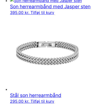
varianter.
Son herrearmbånd med Jasper sten
Mulighederne
395,00
kr.
Tilføj til kurv
kan
vælges
på
varesiden
Stål son herrearmbånd
295,00
kr.
Tilføj til kurv