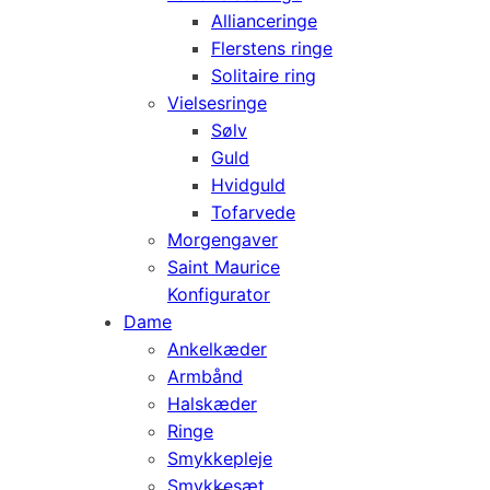
Allianceringe
Flerstens ringe
Solitaire ring
Vielsesringe
Sølv
Guld
Hvidguld
Tofarvede
Morgengaver
Saint Maurice
Konfigurator
Dame
Ankelkæder
Armbånd
Halskæder
Ringe
Smykkepleje
Smykkesæt