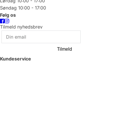
Lørdag 10:00 - 17:00
Søndag 10:00 - 17:00
Følg os
Tilmeld nyhedsbrev
Tilmeld
Kundeservice
Smykkepleje
Huller i ørerne
Persondatapolitik
Brug af cookies
Handelsbetingelser