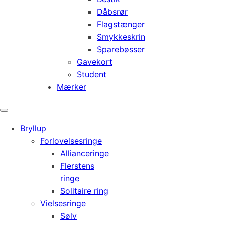
Dåbsrør
Flagstænger
Smykkeskrin
Sparebøsser
Gavekort
Student
Mærker
Bryllup
Forlovelsesringe
Allianceringe
Flerstens
ringe
Solitaire ring
Vielsesringe
Sølv