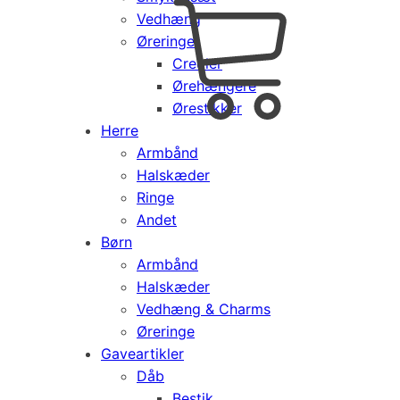
Vedhæng
Cart
0
Øreringe
kr.
0,00
Creoler
Products
Ørehængere
search
Ørestikker
Herre
Armbånd
Halskæder
Ringe
Andet
Børn
Armbånd
Halskæder
Vedhæng & Charms
Øreringe
Gaveartikler
Dåb
Bestik