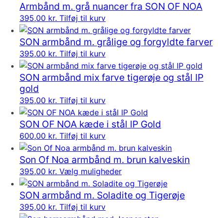
Armbånd m. grå nuancer fra SON OF NOA
395,00
kr.
Tilføj til kurv
SON armbånd m. grålige og forgyldte farver
395,00
kr.
Tilføj til kurv
SON armbånd mix farve tigerøje og stål IP
gold
395,00
kr.
Tilføj til kurv
SON OF NOA kæde i stål IP Gold
600,00
kr.
Tilføj til kurv
Son Of Noa armbånd m. brun kalveskin
Dette
395,00
kr.
Vælg muligheder
vare
SON armbånd m. Soladite og Tigerøje
har
395,00
kr.
Tilføj til kurv
flere