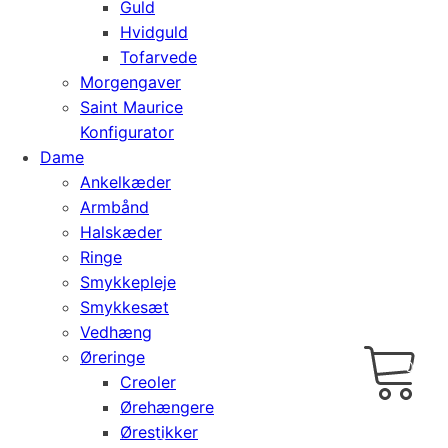
Guld
Hvidguld
Tofarvede
Morgengaver
Saint Maurice
Konfigurator
Dame
Ankelkæder
Armbånd
Halskæder
Ringe
Smykkepleje
Smykkesæt
Vedhæng
Cart
0
Øreringe
kr.
0,00
Creoler
Ørehængere
Ørestikker