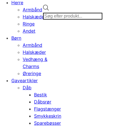
Herre
Products
Armbånd
search
Halskæder
Ringe
Andet
Børn
Armbånd
Halskæder
Vedhæng &
Charms
Øreringe
Gaveartikler
Dåb
Bestik
Dåbsrør
Flagstænger
Smykkeskrin
Sparebøsser