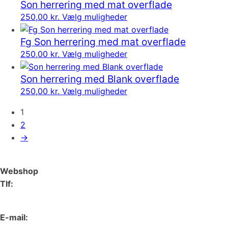
Son herrering med mat overflade
Dette
250,00
kr.
Vælg muligheder
vare
Fg Son herrering med mat overflade
har
Dette
250,00
kr.
Vælg muligheder
flere
vare
varianter.
Son herrering med Blank overflade
har
Mulighederne
Dette
250,00
kr.
Vælg muligheder
flere
kan
vare
varianter.
vælges
1
har
Mulighederne
på
2
flere
kan
varesiden
→
varianter.
vælges
Mulighederne
på
kan
varesiden
Webshop
vælges
Tlf:
på
66 15 90 19
varesiden
E-mail: