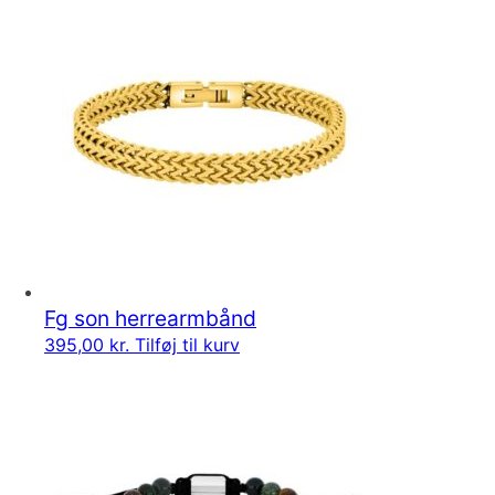
Fg son herrearmbånd
395,00
kr.
Tilføj til kurv