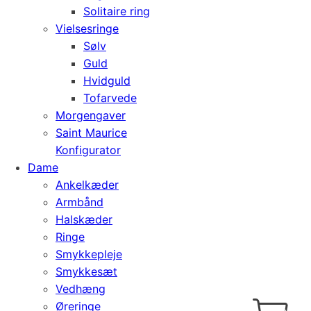
Solitaire ring
Vielsesringe
Sølv
Guld
Hvidguld
Tofarvede
Morgengaver
Saint Maurice
Konfigurator
Dame
Ankelkæder
Armbånd
Halskæder
Ringe
Smykkepleje
Smykkesæt
Vedhæng
Cart
0
Øreringe
kr.