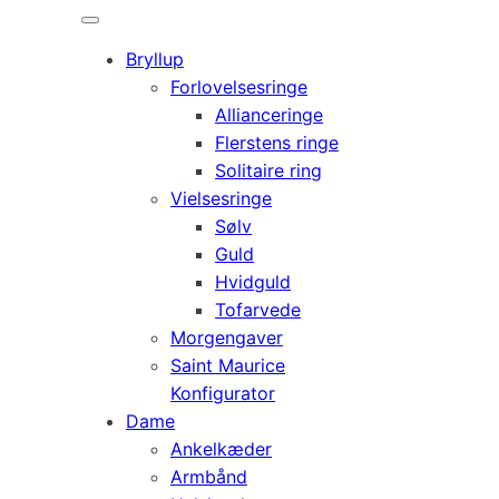
Bryllup
Forlovelsesringe
Allianceringe
Flerstens ringe
Solitaire ring
Vielsesringe
Sølv
Guld
Hvidguld
Tofarvede
Morgengaver
Saint Maurice
Konfigurator
Dame
Ankelkæder
Armbånd