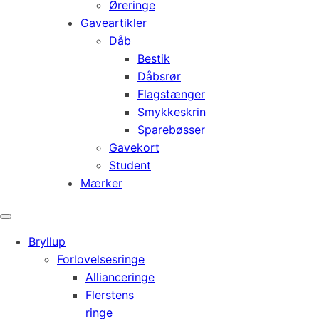
Øreringe
Gaveartikler
Dåb
Bestik
Dåbsrør
Flagstænger
Smykkeskrin
Sparebøsser
Gavekort
Student
Mærker
Bryllup
Forlovelsesringe
Allianceringe
Flerstens
ringe