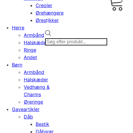
0,00
Creoler
Ørehængere
Ørestikker
Herre
Products
Armbånd
search
Halskæder
Ringe
Andet
Børn
Armbånd
Halskæder
Vedhæng &
Charms
Øreringe
Gaveartikler
Dåb
Bestik
Dåbsrør