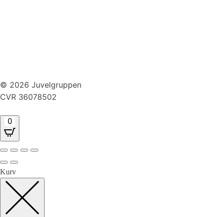
Persondatapolitik
Brug af cookies
Handelsbetingelser
Returnering
© 2026 Juvelgruppen
CVR 36078502
0
Kurv