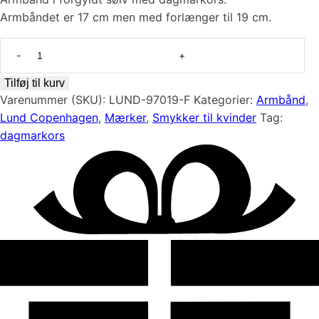
Armbåndet er 17 cm men med forlænger til 19 cm.
Armbånd
med
dagmarkors
Tilføj til kurv
i
Varenummer (SKU):
LUND-97019-F
Kategorier:
Armbånd
,
forgyldt
Lund Copenhagen
,
Mærker
,
Smykker til kvinder
Tag:
sølv
dagmarkors
fra
Lund
Copenhagen
antal