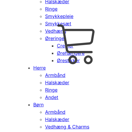
Halskæder
Ringe
Smykkepleje
Smykkesæt
Vedhæng
Cart
0
Øreringe
kr.
0,00
Creoler
Products
Ørehængere
search
Ørestikker
Herre
Armbånd
Halskæder
Ringe
Andet
Børn
Armbånd
Halskæder
Vedhæng & Charms