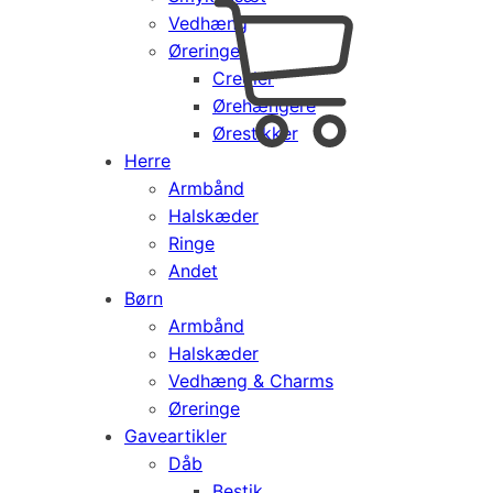
Vedhæng
Cart
0
Øreringe
kr.
0,00
Creoler
Products
Ørehængere
search
Ørestikker
Herre
Armbånd
Halskæder
Ringe
Andet
Børn
Armbånd
Halskæder
Vedhæng & Charms
Øreringe
Gaveartikler
Dåb
Bestik