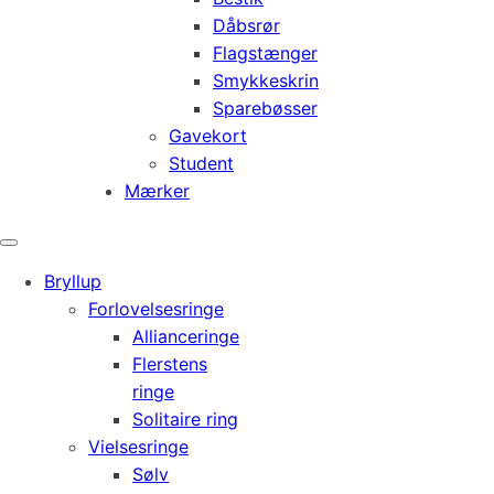
Dåbsrør
Flagstænger
Smykkeskrin
Sparebøsser
Gavekort
Student
Mærker
Bryllup
Forlovelsesringe
Allianceringe
Flerstens
ringe
Solitaire ring
Vielsesringe
Sølv