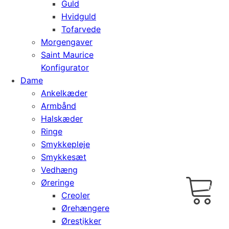
Guld
Hvidguld
Tofarvede
Morgengaver
Saint Maurice
Konfigurator
Dame
Ankelkæder
Armbånd
Halskæder
Ringe
Smykkepleje
Smykkesæt
Vedhæng
Cart
0
Øreringe
kr.
0,00
Creoler
Ørehængere
Ørestikker