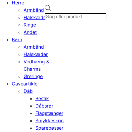
Herre
Products
Armbånd
search
Halskæder
Ringe
Andet
Børn
Armbånd
Halskæder
Vedhæng &
Charms
Øreringe
Gaveartikler
Dåb
Bestik
Dåbsrør
Flagstænger
Smykkeskrin
Sparebøsser