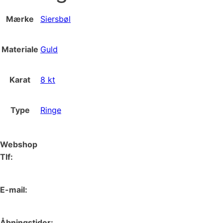
Mærke
Siersbøl
Materiale
Guld
Karat
8 kt
Type
Ringe
Webshop
Tlf:
66 15 90 19
E-mail:
web@juvelgruppen.dk
Åbningstider: