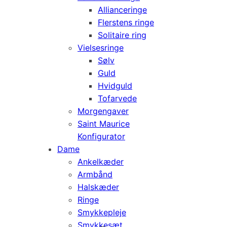
Allianceringe
Flerstens ringe
Solitaire ring
Vielsesringe
Sølv
Guld
Hvidguld
Tofarvede
Morgengaver
Saint Maurice
Konfigurator
Dame
Ankelkæder
Armbånd
Halskæder
Ringe
Smykkepleje
Smykkesæt