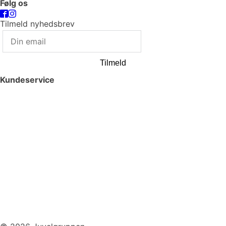
Følg os
Tilmeld nyhedsbrev
Tilmeld
Kundeservice
Smykkepleje
Huller i ørerne
Persondatapolitik
Brug af cookies
Handelsbetingelser
Returnering