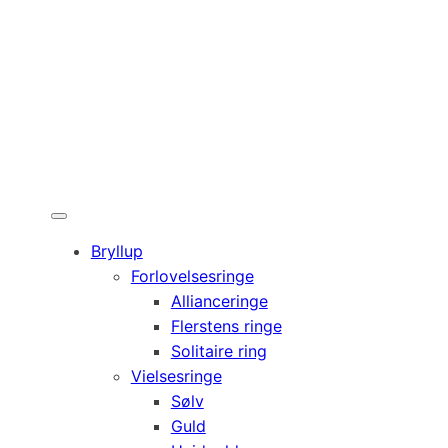
Bryllup
Forlovelsesringe
Allianceringe
Flerstens ringe
Solitaire ring
Vielsesringe
Sølv
Guld