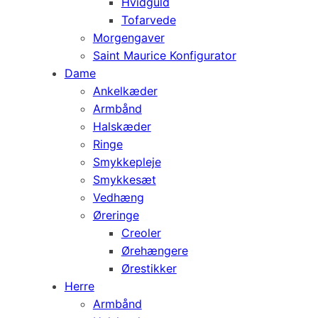
Hvidguld
Tofarvede
Morgengaver
Saint Maurice Konfigurator
Dame
Ankelkæder
Armbånd
Halskæder
Ringe
Smykkepleje
Smykkesæt
Vedhæng
Øreringe
Creoler
Ørehængere
Ørestikker
Herre
Armbånd