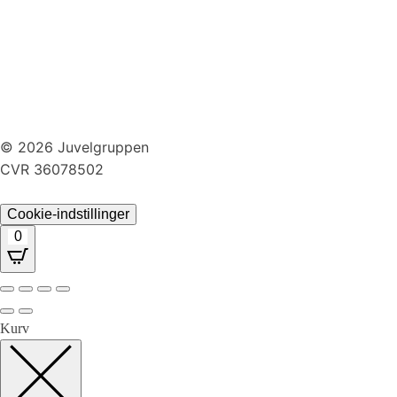
Persondatapolitik
Brug af cookies
Handelsbetingelser
Returnering
© 2026 Juvelgruppen
CVR 36078502
Cookie-indstillinger
0
Kurv