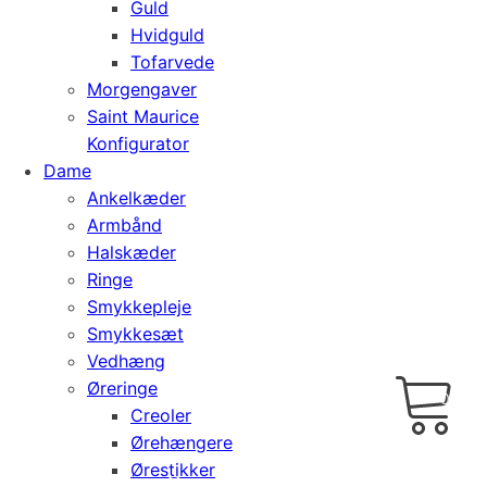
Guld
Hvidguld
Tofarvede
Morgengaver
Saint Maurice
Konfigurator
Dame
Ankelkæder
Armbånd
Halskæder
Ringe
Smykkepleje
Smykkesæt
Vedhæng
Cart
0
Øreringe
kr.
0,00
Creoler
Ørehængere
Ørestikker