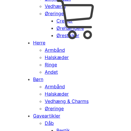
Vedhæng
Cart
0
Øreringe
kr.
0,00
Creoler
Products
Ørehængere
search
Ørestikker
Herre
Armbånd
Halskæder
Ringe
Andet
Børn
Armbånd
Halskæder
Vedhæng & Charms
Øreringe
Gaveartikler
Dåb
Bestik