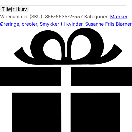
creoler
i
Tilføj til kurv
forgyldt
Varenummer (SKU):
SFB-5635-2-557
Kategorier:
Mærker
,
sølv
Øreringe
,
creoler
,
Smykker til kvinder
,
Susanne Friis Bjørner
med
ædelsten
fra
Susanne
Friis
Bjørner
antal