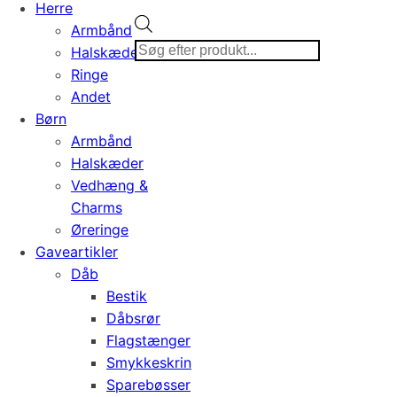
Herre
Products
Armbånd
search
Halskæder
Ringe
Andet
Børn
Armbånd
Halskæder
Vedhæng &
Charms
Øreringe
Gaveartikler
Dåb
Bestik
Dåbsrør
Flagstænger
Smykkeskrin
Sparebøsser