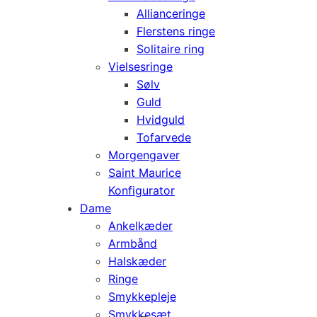
Allianceringe
Flerstens ringe
Solitaire ring
Vielsesringe
Sølv
Guld
Hvidguld
Tofarvede
Morgengaver
Saint Maurice
Konfigurator
Dame
Ankelkæder
Armbånd
Halskæder
Ringe
Smykkepleje
Smykkesæt