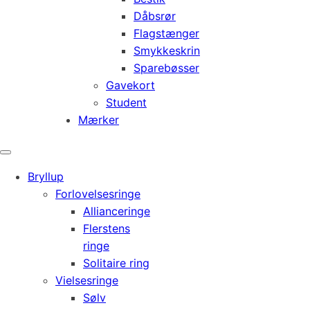
Dåbsrør
Flagstænger
Smykkeskrin
Sparebøsser
Gavekort
Student
Mærker
Bryllup
Forlovelsesringe
Allianceringe
Flerstens
ringe
Solitaire ring
Vielsesringe
Sølv