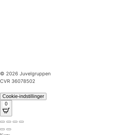
Huller i ørerne
Persondatapolitik
Brug af cookies
Handelsbetingelser
Returnering
© 2026 Juvelgruppen
CVR 36078502
Cookie-indstillinger
0