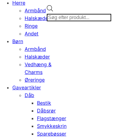
Herre
Products
Armbånd
search
Halskæder
Ringe
Andet
Børn
Armbånd
Halskæder
Vedhæng &
Charms
Øreringe
Gaveartikler
Dåb
Bestik
Dåbsrør
Flagstænger
Smykkeskrin
Sparebøsser