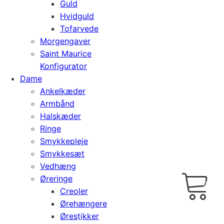
Guld
Hvidguld
Tofarvede
Morgengaver
Saint Maurice
Konfigurator
Dame
Ankelkæder
Armbånd
Halskæder
Ringe
Smykkepleje
Smykkesæt
Vedhæng
Cart
0
Øreringe
kr.
0,00
Creoler
Ørehængere
Ørestikker