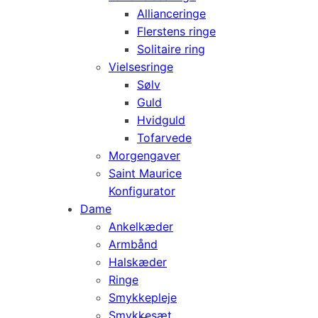
Allianceringe
Flerstens ringe
Solitaire ring
Vielsesringe
Sølv
Guld
Hvidguld
Tofarvede
Morgengaver
Saint Maurice
Konfigurator
Dame
Ankelkæder
Armbånd
Halskæder
Ringe
Smykkepleje
Smykkesæt