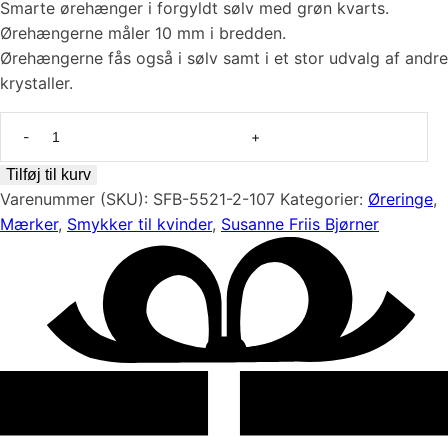
Smarte ørehænger i forgyldt sølv med grøn kvarts.
Ørehængerne måler 10 mm i bredden.
Ørehængerne fås også i sølv samt i et stor udvalg af andre
krystaller.
Skønne
ørehænger
i
Tilføj til kurv
forgyldt
Varenummer (SKU):
SFB-5521-2-107
Kategorier:
Øreringe
,
sølv
Mærker
,
Smykker til kvinder
,
Susanne Friis Bjørner
med
grøn
kvarts
fra
Susanne
Friis
Bjørner
antal