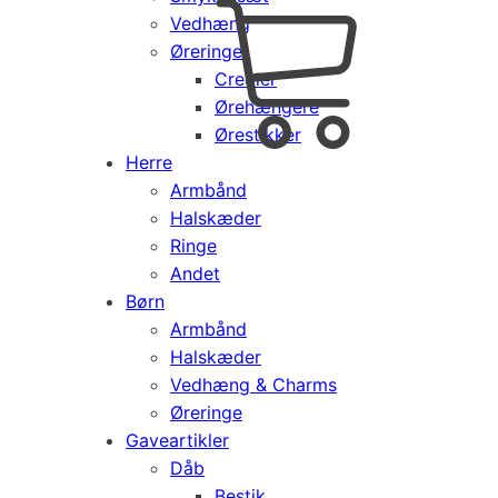
Vedhæng
Cart
0
Øreringe
kr.
0,00
Creoler
Products
Ørehængere
search
Ørestikker
Herre
Armbånd
Halskæder
Ringe
Andet
Børn
Armbånd
Halskæder
Vedhæng & Charms
Øreringe
Gaveartikler
Dåb
Bestik