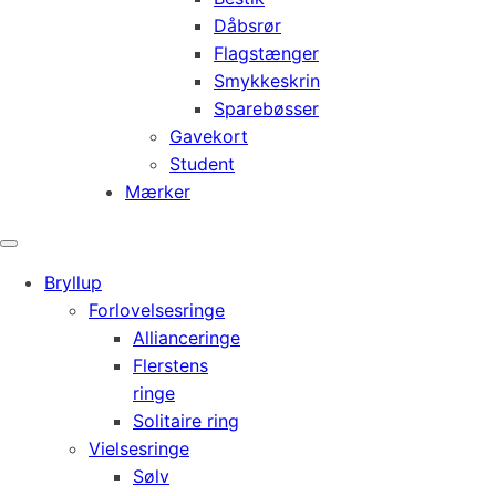
Dåbsrør
Flagstænger
Smykkeskrin
Sparebøsser
Gavekort
Student
Mærker
Bryllup
Forlovelsesringe
Allianceringe
Flerstens
ringe
Solitaire ring
Vielsesringe
Sølv