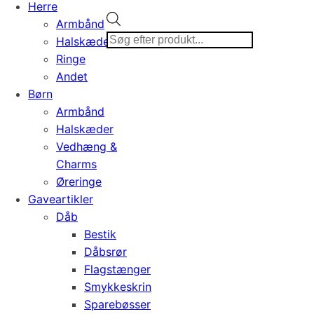
Herre
Products
Armbånd
search
Halskæder
Ringe
Andet
Børn
Armbånd
Halskæder
Vedhæng &
Charms
Øreringe
Gaveartikler
Dåb
Bestik
Dåbsrør
Flagstænger
Smykkeskrin
Sparebøsser