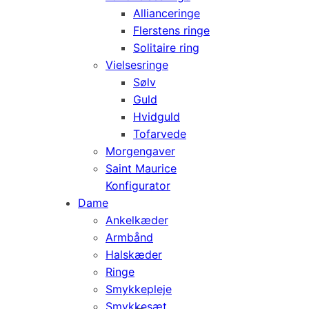
Allianceringe
Flerstens ringe
Solitaire ring
Vielsesringe
Sølv
Guld
Hvidguld
Tofarvede
Morgengaver
Saint Maurice
Konfigurator
Dame
Ankelkæder
Armbånd
Halskæder
Ringe
Smykkepleje
Smykkesæt