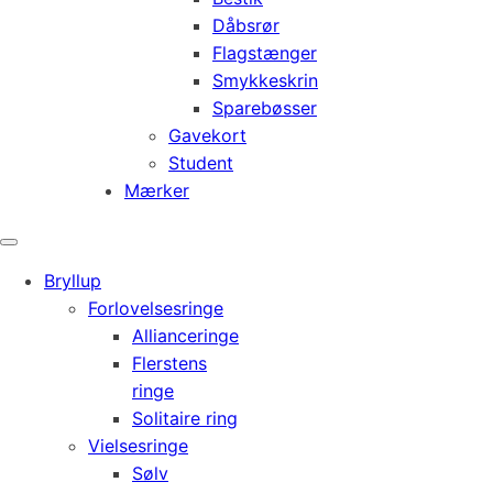
Dåbsrør
Flagstænger
Smykkeskrin
Sparebøsser
Gavekort
Student
Mærker
Bryllup
Forlovelsesringe
Allianceringe
Flerstens
ringe
Solitaire ring
Vielsesringe
Sølv