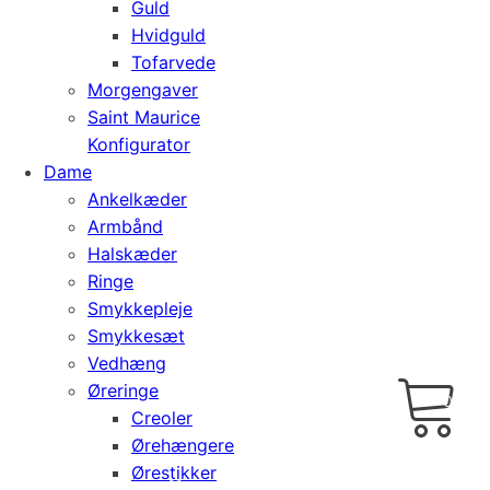
Guld
Hvidguld
Tofarvede
Morgengaver
Saint Maurice
Konfigurator
Dame
Ankelkæder
Armbånd
Halskæder
Ringe
Smykkepleje
Smykkesæt
Vedhæng
Cart
0
Øreringe
kr.
0,00
Creoler
Ørehængere
Ørestikker