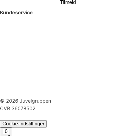
Tilmeld
Kundeservice
Smykkepleje
Huller i ørerne
Persondatapolitik
Brug af cookies
Handelsbetingelser
Returnering
© 2026 Juvelgruppen
CVR 36078502
Cookie-indstillinger
0