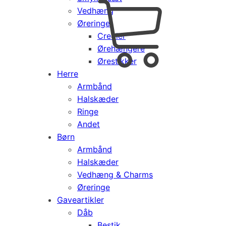
Vedhæng
Cart
0
Øreringe
kr.
0,00
Creoler
Products
Ørehængere
search
Ørestikker
Herre
Armbånd
Halskæder
Ringe
Andet
Børn
Armbånd
Halskæder
Vedhæng & Charms
Øreringe
Gaveartikler
Dåb
Bestik