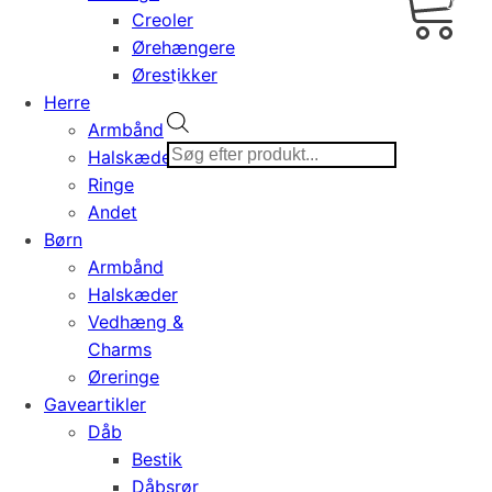
0,00
Creoler
Ørehængere
Ørestikker
Herre
Products
Armbånd
search
Halskæder
Ringe
Andet
Børn
Armbånd
Halskæder
Vedhæng &
Charms
Øreringe
Gaveartikler
Dåb
Bestik
Dåbsrør