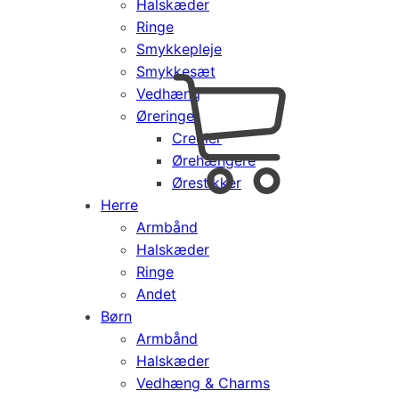
Halskæder
Ringe
Smykkepleje
Smykkesæt
Vedhæng
Cart
0
Øreringe
kr.
0,00
Creoler
Products
Ørehængere
search
Ørestikker
Herre
Armbånd
Halskæder
Ringe
Andet
Børn
Armbånd
Halskæder
Vedhæng & Charms