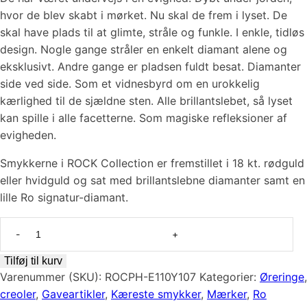
hvor de blev skabt i mørket. Nu skal de frem i lyset. De
skal have plads til at glimte, stråle og funkle. I enkle, tidløs
design. Nogle gange stråler en enkelt diamant alene og
eksklusivt. Andre gange er pladsen fuldt besat. Diamanter
side ved side. Som et vidnesbyrd om en urokkelig
kærlighed til de sjældne sten. Alle brillantslebet, så lyset
kan spille i alle facetterne. Som magiske refleksioner af
evigheden.
Smykkerne i ROCK Collection er fremstillet i 18 kt. rødguld
eller hvidguld og sat med brillantslebne diamanter samt en
lille Ro signatur-diamant.
Rock
Creol
M
Tilføj til kurv
–
Varenummer (SKU):
ROCPH-E110Y107
Kategorier:
Øreringe
,
Glat
creoler
,
Gaveartikler
,
Kæreste smykker
,
Mærker
,
Ro