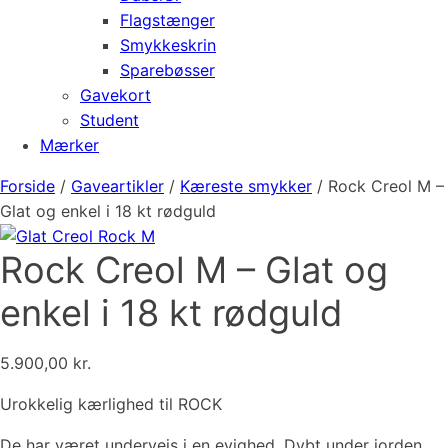
Flagstænger
Smykkeskrin
Sparebøsser
Gavekort
Student
Mærker
Forside
/
Gaveartikler
/
Kæreste smykker
/ Rock Creol M –
Glat og enkel i 18 kt rødguld
Rock Creol M – Glat og
enkel i 18 kt rødguld
5.900,00
kr.
Urokkelig kærlighed til ROCK
De har været undervejs i en evighed. Dybt under jorden,