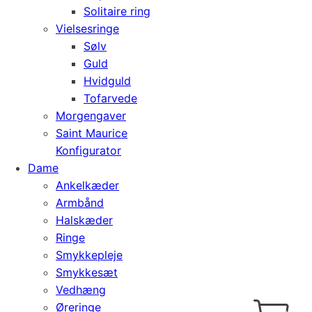
Solitaire ring
Vielsesringe
Sølv
Guld
Hvidguld
Tofarvede
Morgengaver
Saint Maurice
Konfigurator
Dame
Ankelkæder
Armbånd
Halskæder
Ringe
Smykkepleje
Smykkesæt
Vedhæng
Cart
0
Øreringe
kr.