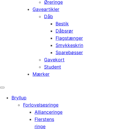
Øreringe
Gaveartikler
Dåb
Bestik
Dåbsrør
Flagstænger
Smykkeskrin
Sparebøsser
Gavekort
Student
Mærker
Bryllup
Forlovelsesringe
Allianceringe
Flerstens
ringe