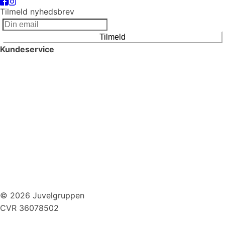
Tilmeld nyhedsbrev
Tilmeld
Kundeservice
Smykkepleje
Huller i ørerne
Persondatapolitik
Brug af cookies
Handelsbetingelser
Returnering
© 2026 Juvelgruppen
CVR 36078502