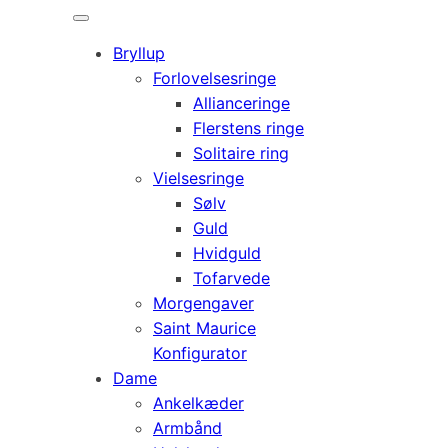
Bryllup
Forlovelsesringe
Allianceringe
Flerstens ringe
Solitaire ring
Vielsesringe
Sølv
Guld
Hvidguld
Tofarvede
Morgengaver
Saint Maurice
Konfigurator
Dame
Ankelkæder
Armbånd