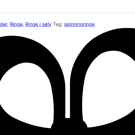
nder
,
Ringe
,
Ringe i sølv
Tag:
spinningringe