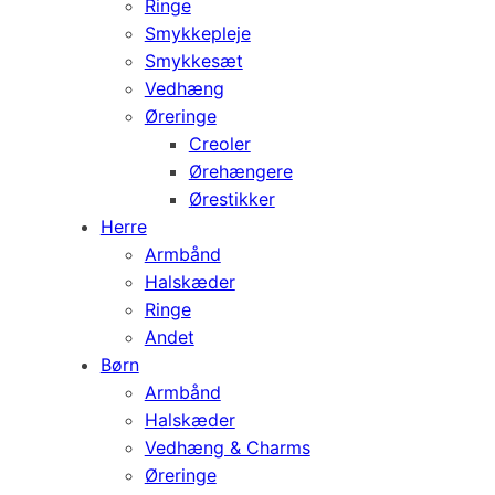
Ringe
Smykkepleje
Smykkesæt
Vedhæng
Øreringe
Creoler
Ørehængere
Ørestikker
Herre
Armbånd
Halskæder
Ringe
Andet
Børn
Armbånd
Halskæder
Vedhæng & Charms
Øreringe