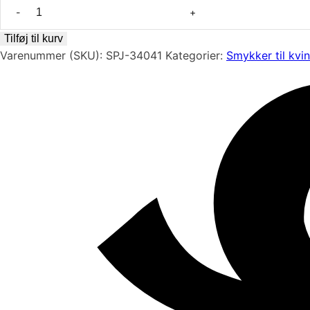
Rhodineret
sølv
ring
Tilføj til kurv
-
Varenummer (SKU):
SPJ-34041
Kategorier:
Smykker til kvi
Humanity
antal