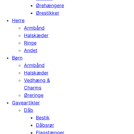
Ørehængere
Ørestikker
Herre
Armbånd
Halskæder
Ringe
Andet
Børn
Armbånd
Halskæder
Vedhæng &
Charms
Øreringe
Gaveartikler
Dåb
Bestik
Dåbsrør
Flagstænger