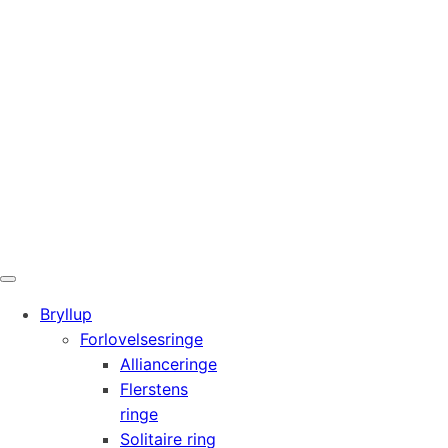
Bryllup
Forlovelsesringe
Allianceringe
Flerstens
ringe
Solitaire ring