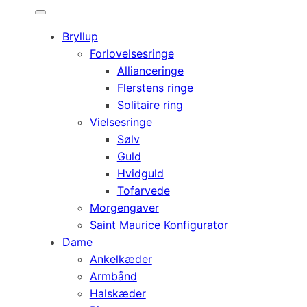
Bryllup
Forlovelsesringe
Allianceringe
Flerstens ringe
Solitaire ring
Vielsesringe
Sølv
Guld
Hvidguld
Tofarvede
Morgengaver
Saint Maurice Konfigurator
Dame
Ankelkæder
Armbånd
Halskæder