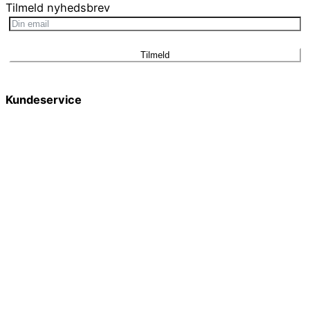
Tilmeld nyhedsbrev
Tilmeld
Kundeservice
Smykkepleje
Huller i ørerne
Persondatapolitik
Brug af cookies
Handelsbetingelser
Returnering