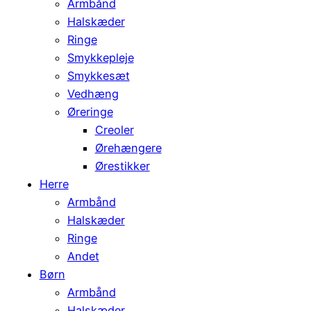
Armbånd
Halskæder
Ringe
Smykkepleje
Smykkesæt
Vedhæng
Øreringe
Creoler
Ørehængere
Ørestikker
Herre
Armbånd
Halskæder
Ringe
Andet
Børn
Armbånd
Halskæder