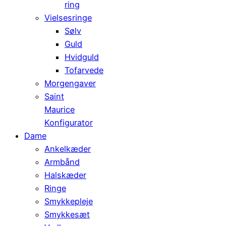
ring
Vielsesringe
Sølv
Guld
Hvidguld
Tofarvede
Morgengaver
Saint
Maurice
Konfigurator
Dame
Ankelkæder
Armbånd
Halskæder
Ringe
Smykkepleje
Smykkesæt