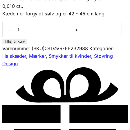
0,010 ct..
Kæden er forgyldt sølv og er 42 - 45 cm lang.
Halskæde
med
8
Tilføj til kurv
karat
Varenummer (SKU):
STØVR-66232988
Kategorier:
vedhæng
Halskæder
,
Mærker
,
Smykker til kvinder
,
Støvring
med
Design
engel
og
brillant
antal