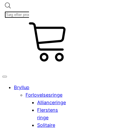
Products
search
kr.
Cart
0,00
0
Bryllup
Forlovelsesringe
Allianceringe
Flerstens
ringe
Solitaire