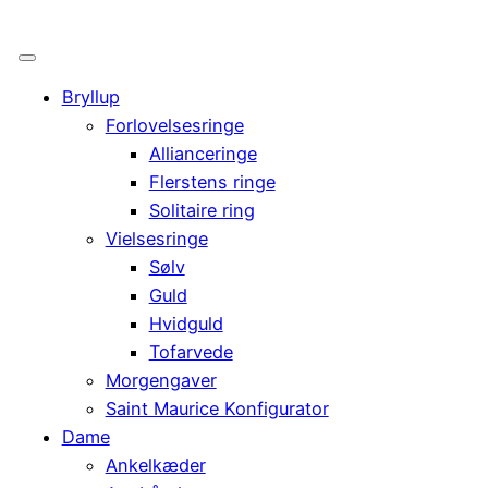
Bryllup
Forlovelsesringe
Allianceringe
Flerstens ringe
Solitaire ring
Vielsesringe
Sølv
Guld
Hvidguld
Tofarvede
Morgengaver
Saint Maurice Konfigurator
Dame
Ankelkæder