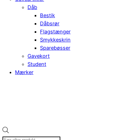
Dåb
Bestik
Dåbsrør
Flagstænger
Smykkeskrin
Sparebøsser
Gavekort
Student
Mærker
Products
search