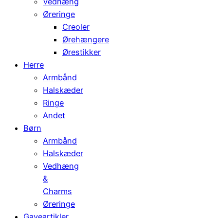
Vedhæng
Øreringe
Creoler
Ørehængere
Ørestikker
Herre
Armbånd
Halskæder
Ringe
Andet
Børn
Armbånd
Halskæder
Vedhæng
&
Charms
Øreringe
Gaveartikler