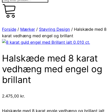
kr.
art
0,00
0
Forside
/
Mærker
/
Støvring Design
/ Halskæde med 8
karat vedhæng med engel og brillant
Halskæde med 8 karat
vedhæng med engel og
brillant
2.475,00
kr.
Halskæde med 8 karat engle vedhæng og brillant ialt