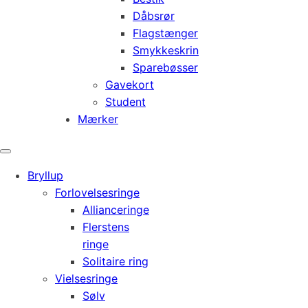
Dåbsrør
Flagstænger
Smykkeskrin
Sparebøsser
Gavekort
Student
Mærker
Bryllup
Forlovelsesringe
Allianceringe
Flerstens
ringe
Solitaire ring
Vielsesringe
Sølv