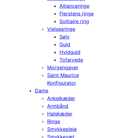
Allianceringe
Flerstens ringe
Solitaire ring
Vielsesringe
Sølv
Guld
Hvidguld
Tofarvede
Morgengaver
Saint Maurice
Konfigurator
Dame
Ankelkæder
Armbånd
Halskæder
Ringe
Smykkepleje
Smykkesæt