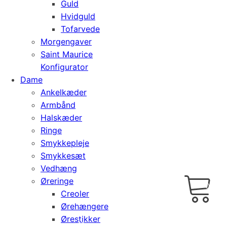
Guld
Hvidguld
Tofarvede
Morgengaver
Saint Maurice
Konfigurator
Dame
Ankelkæder
Armbånd
Halskæder
Ringe
Smykkepleje
Smykkesæt
Vedhæng
Cart
0
Øreringe
kr.
0,00
Creoler
Ørehængere
Ørestikker