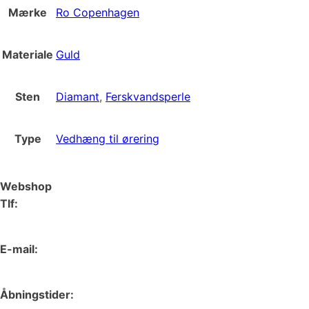
Mærke
Ro Copenhagen
Materiale
Guld
Sten
Diamant
,
Ferskvandsperle
Type
Vedhæng til ørering
Webshop
Tlf:
66 15 90 19
E-mail:
web@juvelgruppen.dk
Åbningstider: