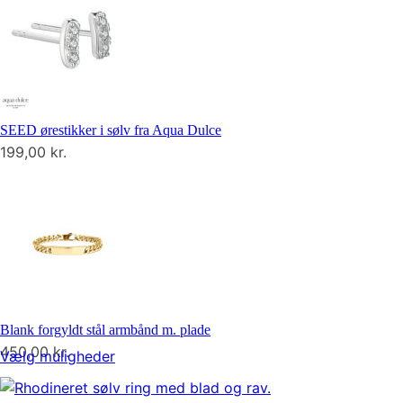
SEED ørestikker i sølv fra Aqua Dulce
199,00
kr.
Blank forgyldt stål armbånd m. plade
450,00
kr.
Vælg muligheder