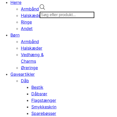
Herre
Products
Armbånd
search
Halskæder
Ringe
Andet
Børn
Armbånd
Halskæder
Vedhæng &
Charms
Øreringe
Gaveartikler
Dåb
Bestik
Dåbsrør
Flagstænger
Smykkeskrin
Sparebøsser