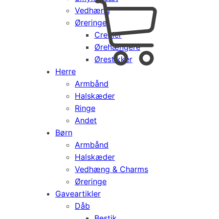
Vedhæng
Cart
0
Øreringe
kr.
0,00
Creoler
Products
Ørehængere
search
Ørestikker
Herre
Armbånd
Halskæder
Ringe
Andet
Børn
Armbånd
Halskæder
Vedhæng & Charms
Øreringe
Gaveartikler
Dåb
Bestik