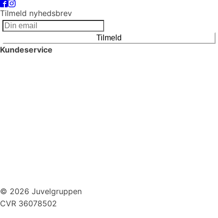
Tilmeld nyhedsbrev
Tilmeld
Kundeservice
Smykkepleje
Huller i ørerne
Persondatapolitik
Brug af cookies
Handelsbetingelser
Returnering
© 2026 Juvelgruppen
CVR 36078502