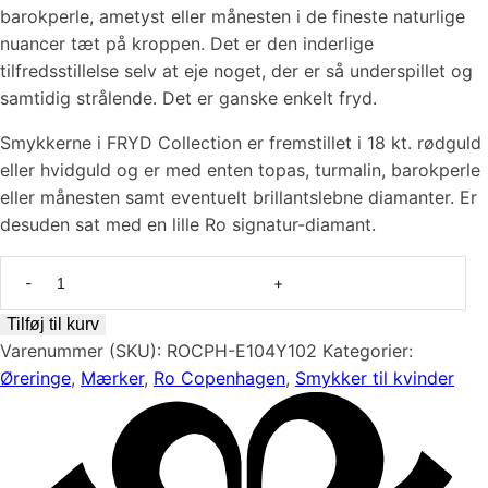
barokperle, ametyst eller månesten i de fineste naturlige
nuancer tæt på kroppen. Det er den inderlige
tilfredsstillelse selv at eje noget, der er så underspillet og
samtidig strålende. Det er ganske enkelt fryd.
Smykkerne i FRYD Collection er fremstillet i 18 kt. rødguld
eller hvidguld og er med enten topas, turmalin, barokperle
eller månesten samt eventuelt brillantslebne diamanter. Er
desuden sat med en lille Ro signatur-diamant.
Fryd
-
Flot
Tilføj til kurv
barok
Varenummer (SKU):
ROCPH-E104Y102
Kategorier:
perle
Øreringe
,
Mærker
,
Ro Copenhagen
,
Smykker til kvinder
ørehænger
L
i
18