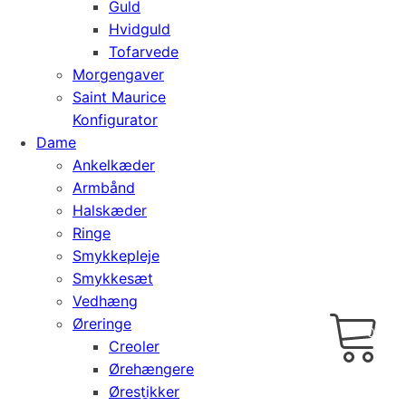
Guld
Hvidguld
Tofarvede
Morgengaver
Saint Maurice
Konfigurator
Dame
Ankelkæder
Armbånd
Halskæder
Ringe
Smykkepleje
Smykkesæt
Vedhæng
Cart
0
Øreringe
kr.
0,00
Creoler
Ørehængere
Ørestikker