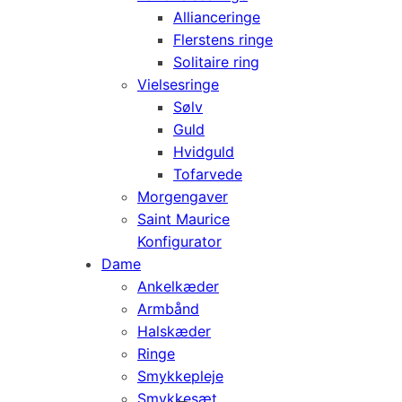
Allianceringe
Flerstens ringe
Solitaire ring
Vielsesringe
Sølv
Guld
Hvidguld
Tofarvede
Morgengaver
Saint Maurice
Konfigurator
Dame
Ankelkæder
Armbånd
Halskæder
Ringe
Smykkepleje
Smykkesæt