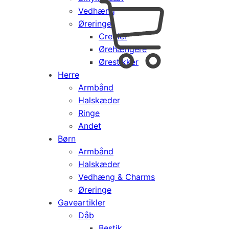
Vedhæng
Cart
0
Øreringe
kr.
0,00
Creoler
Products
Ørehængere
search
Ørestikker
Herre
Armbånd
Halskæder
Ringe
Andet
Børn
Armbånd
Halskæder
Vedhæng & Charms
Øreringe
Gaveartikler
Dåb
Bestik