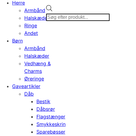
Herre
Products
Armbånd
search
Halskæder
Ringe
Andet
Børn
Armbånd
Halskæder
Vedhæng &
Charms
Øreringe
Gaveartikler
Dåb
Bestik
Dåbsrør
Flagstænger
Smykkeskrin
Sparebøsser