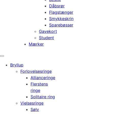
Dåbsrør
Flagstænger
Smykkeskrin
Sparebøsser
Gavekort
Student
Mærker
Bryllup
Forlovelsesringe
Allianceringe
Flerstens
ringe
Solitaire ring
Vielsesringe
Sølv