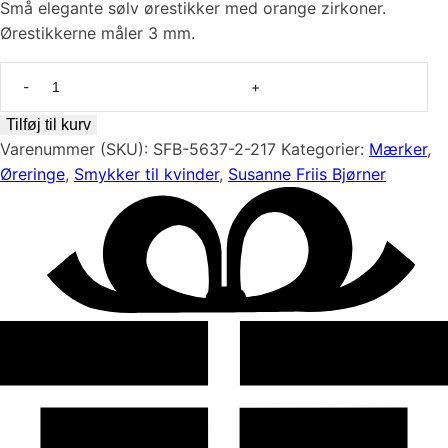
Små elegante sølv ørestikker med orange zirkoner.
Ørestikkerne måler 3 mm.
Farverige
forgyldt
sølv
Tilføj til kurv
ørestikker
Varenummer (SKU):
SFB-5637-2-217
Kategorier:
Mærker
,
med
Øreringe
,
Smykker til kvinder
,
Susanne Friis Bjørner
orange
zirkoner
fra
Susanne
Friis
Bjørner
antal