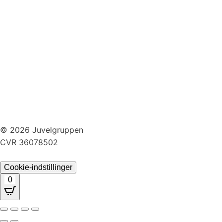
Huller i ørerne
Persondatapolitik
Brug af cookies
Handelsbetingelser
Returnering
© 2026 Juvelgruppen
CVR 36078502
Cookie-indstillinger
0