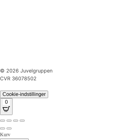
Huller i ørerne
Persondatapolitik
Brug af cookies
Handelsbetingelser
Returnering
© 2026 Juvelgruppen
CVR 36078502
Cookie-indstillinger
0
Kurv