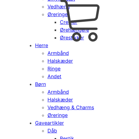
Vedhæng
Cart
0
Øreringe
kr.
0,00
Creoler
Products
Ørehængere
search
Ørestikker
Herre
Armbånd
Halskæder
Ringe
Andet
Børn
Armbånd
Halskæder
Vedhæng & Charms
Øreringe
Gaveartikler
Dåb
Bestik