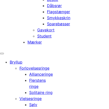
Dåbsrør
Flagstænger
Smykkeskrin
Sparebøsser
Gavekort
Student
Mærker
Bryllup
Forlovelsesringe
Allianceringe
Flerstens
ringe
Solitaire ring
Vielsesringe
Sølv