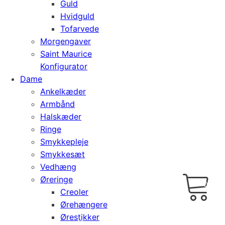
Guld
Hvidguld
Tofarvede
Morgengaver
Saint Maurice
Konfigurator
Dame
Ankelkæder
Armbånd
Halskæder
Ringe
Smykkepleje
Smykkesæt
Vedhæng
Cart
0
Øreringe
kr.
0,00
Creoler
Ørehængere
Ørestikker