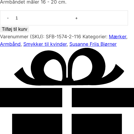
Armbåndet måler 16 - 20 cm.
Elegant
armbånd
i
Tilføj til kurv
forgyldt
Varenummer (SKU):
SFB-1574-2-116
Kategorier:
Mærker
,
sølv
Armbånd
,
Smykker til kvinder
,
Susanne Friis Bjørner
med
phrenit
fra
Susanne
Friis
Bjørner
antal