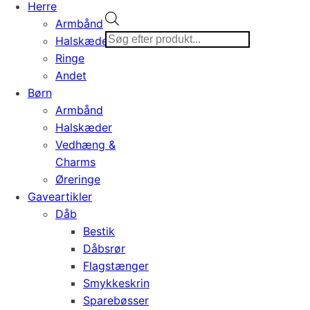
Herre
Products
Armbånd
search
Halskæder
Ringe
Andet
Børn
Armbånd
Halskæder
Vedhæng &
Charms
Øreringe
Gaveartikler
Dåb
Bestik
Dåbsrør
Flagstænger
Smykkeskrin
Sparebøsser