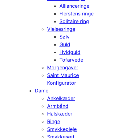
Allianceringe
Flerstens ringe
Solitaire ring
Vielsesringe
Sølv
Guld
Hvidguld
Tofarvede
Morgengaver
Saint Maurice
Konfigurator
Dame
Ankelkæder
Armbånd
Halskæder
Ringe
Smykkepleje
Smykkesæt