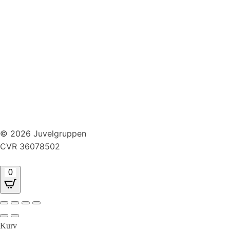
Huller i ørerne
Persondatapolitik
Brug af cookies
Handelsbetingelser
Returnering
© 2026 Juvelgruppen
CVR 36078502
0
Kurv