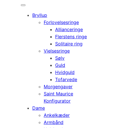
Bryllup
Forlovelsesringe
Allianceringe
Flerstens ringe
Solitaire ring
Vielsesringe
Sølv
Guld
Hvidguld
Tofarvede
Morgengaver
Saint Maurice
Konfigurator
Dame
Ankelkæder
Armbånd