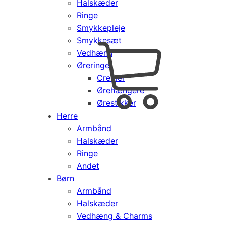
Halskæder
Ringe
Smykkepleje
Smykkesæt
Vedhæng
Cart
0
Øreringe
kr.
0,00
Creoler
Products
Ørehængere
search
Ørestikker
Herre
Armbånd
Halskæder
Ringe
Andet
Børn
Armbånd
Halskæder
Vedhæng & Charms