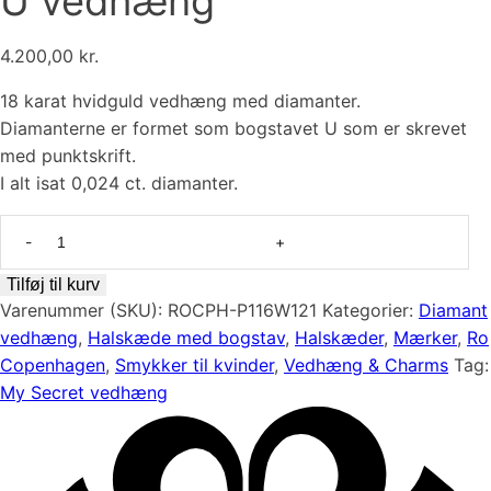
U vedhæng
4.200,00
kr.
18 karat hvidguld vedhæng med diamanter.
Diamanterne er formet som bogstavet U som er skrevet
med punktskrift.
I alt isat 0,024 ct. diamanter.
Elegant
18
karat
Tilføj til kurv
hvidguld
Varenummer (SKU):
ROCPH-P116W121
Kategorier:
Diamant
vedhæng
vedhæng
,
Halskæde med bogstav
,
Halskæder
,
Mærker
,
Ro
fra
Copenhagen
,
Smykker til kvinder
,
Vedhæng & Charms
Tag:
Ro
My Secret vedhæng
Copenhagen
-
My