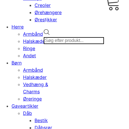
0,00
Creoler
Ørehængere
Ørestikker
Herre
Products
Armbånd
search
Halskæder
Ringe
Andet
Børn
Armbånd
Halskæder
Vedhæng &
Charms
Øreringe
Gaveartikler
Dåb
Bestik
Dåbsrør