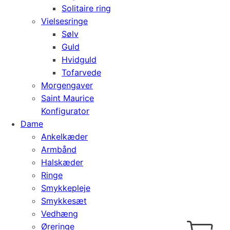
Solitaire ring
Vielsesringe
Sølv
Guld
Hvidguld
Tofarvede
Morgengaver
Saint Maurice
Konfigurator
Dame
Ankelkæder
Armbånd
Halskæder
Ringe
Smykkepleje
Smykkesæt
Vedhæng
Cart
0
Øreringe
kr.