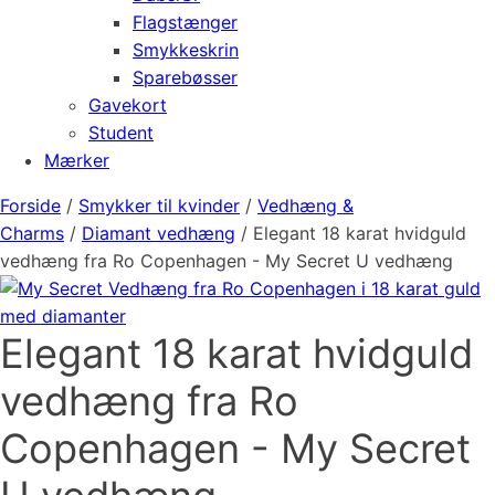
Flagstænger
Smykkeskrin
Sparebøsser
Gavekort
Student
Mærker
Forside
/
Smykker til kvinder
/
Vedhæng &
Charms
/
Diamant vedhæng
/ Elegant 18 karat hvidguld
vedhæng fra Ro Copenhagen - My Secret U vedhæng
Elegant 18 karat hvidguld
vedhæng fra Ro
Copenhagen - My Secret