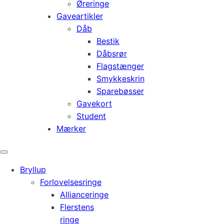
Øreringe
Gaveartikler
Dåb
Bestik
Dåbsrør
Flagstænger
Smykkeskrin
Sparebøsser
Gavekort
Student
Mærker
Bryllup
Forlovelsesringe
Allianceringe
Flerstens
ringe