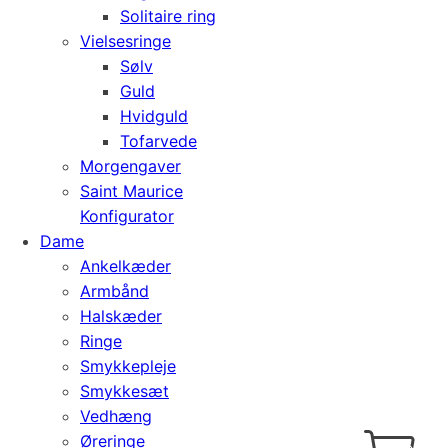
Solitaire ring
Vielsesringe
Sølv
Guld
Hvidguld
Tofarvede
Morgengaver
Saint Maurice
Konfigurator
Dame
Ankelkæder
Armbånd
Halskæder
Ringe
Smykkepleje
Smykkesæt
Vedhæng
Cart
0
Øreringe
kr.