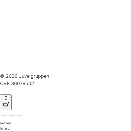
Huller i ørerne
Persondatapolitik
Brug af cookies
Handelsbetingelser
Returnering
© 2026 Juvelgruppen
CVR 36078502
0
Kurv