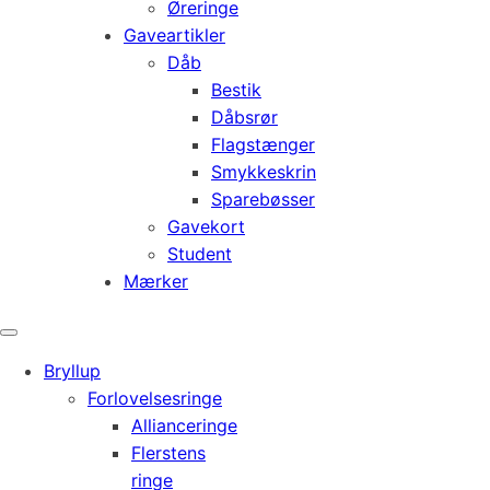
Øreringe
Gaveartikler
Dåb
Bestik
Dåbsrør
Flagstænger
Smykkeskrin
Sparebøsser
Gavekort
Student
Mærker
Bryllup
Forlovelsesringe
Allianceringe
Flerstens
ringe