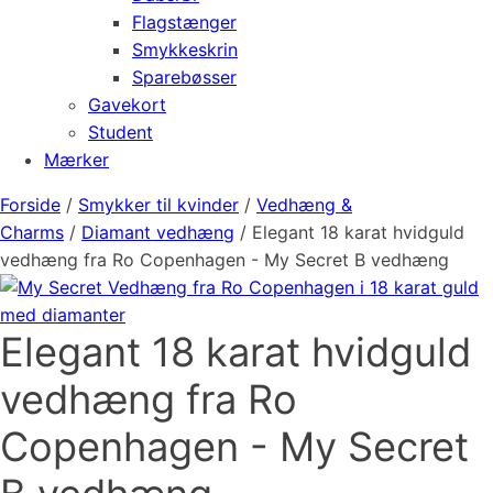
Flagstænger
Smykkeskrin
Sparebøsser
Gavekort
Student
Mærker
Forside
/
Smykker til kvinder
/
Vedhæng &
Charms
/
Diamant vedhæng
/ Elegant 18 karat hvidguld
vedhæng fra Ro Copenhagen - My Secret B vedhæng
Elegant 18 karat hvidguld
vedhæng fra Ro
Copenhagen - My Secret