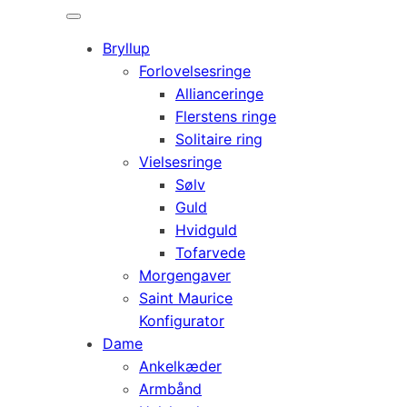
Bryllup
Forlovelsesringe
Allianceringe
Flerstens ringe
Solitaire ring
Vielsesringe
Sølv
Guld
Hvidguld
Tofarvede
Morgengaver
Saint Maurice
Konfigurator
Dame
Ankelkæder
Armbånd