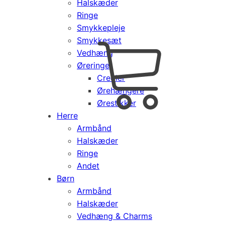
Halskæder
Ringe
Smykkepleje
Smykkesæt
Vedhæng
Cart
0
Øreringe
kr.
0,00
Creoler
Products
Ørehængere
search
Ørestikker
Herre
Armbånd
Halskæder
Ringe
Andet
Børn
Armbånd
Halskæder
Vedhæng & Charms