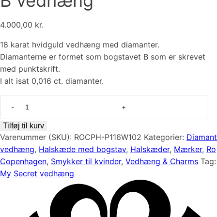
B vedhæng
4.000,00
kr.
18 karat hvidguld vedhæng med diamanter.
Diamanterne er formet som bogstavet B som er skrevet
med punktskrift.
I alt isat 0,016 ct. diamanter.
Elegant
18
karat
Tilføj til kurv
hvidguld
Varenummer (SKU):
ROCPH-P116W102
Kategorier:
Diamant
vedhæng
vedhæng
,
Halskæde med bogstav
,
Halskæder
,
Mærker
,
Ro
fra
Copenhagen
,
Smykker til kvinder
,
Vedhæng & Charms
Tag:
Ro
My Secret vedhæng
Copenhagen
-
My