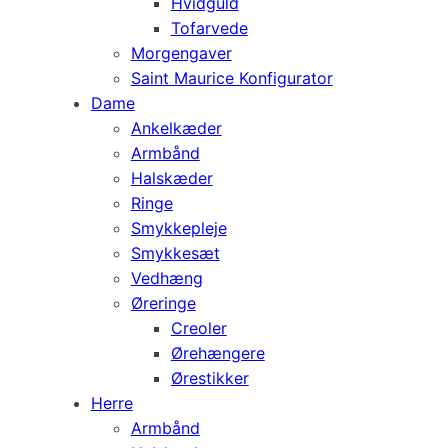
Hvidguld
Tofarvede
Morgengaver
Saint Maurice Konfigurator
Dame
Ankelkæder
Armbånd
Halskæder
Ringe
Smykkepleje
Smykkesæt
Vedhæng
Øreringe
Creoler
Ørehængere
Ørestikker
Herre
Armbånd