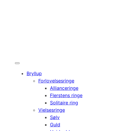
Bryllup
Forlovelsesringe
Allianceringe
Flerstens ringe
Solitaire ring
Vielsesringe
Sølv
Guld