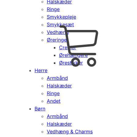
Halskæder
Ringe
Smykkepleje
Smykkesæt
Vedhæng
Cart
0
Øreringe
kr.
0,00
Creoler
Products
Ørehængere
search
Ørestikker
Herre
Armbånd
Halskæder
Ringe
Andet
Børn
Armbånd
Halskæder
Vedhæng & Charms