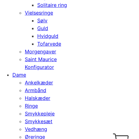
Solitaire ring
Vielsesringe
Sølv
Guld
Hvidguld
Tofarvede
Morgengaver
Saint Maurice
Konfigurator
Dame
Ankelkæder
Armbånd
Halskæder
Ringe
Smykkepleje
Smykkesæt
Vedhæng
Cart
0
Øreringe
kr.