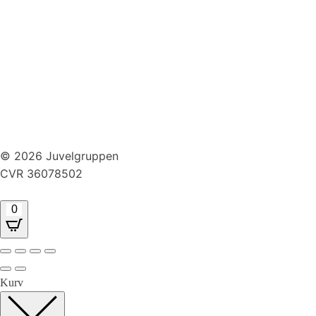
Huller i ørerne
Persondatapolitik
Brug af cookies
Handelsbetingelser
Returnering
© 2026 Juvelgruppen
CVR 36078502
0
Kurv