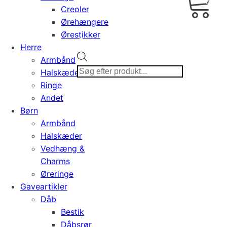
0,00
Creoler
Ørehængere
Ørestikker
Herre
Products
Armbånd
search
Halskæder
Ringe
Andet
Børn
Armbånd
Halskæder
Vedhæng &
Charms
Øreringe
Gaveartikler
Dåb
Bestik
Dåbsrør