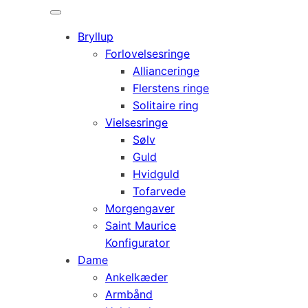
Bryllup
Forlovelsesringe
Allianceringe
Flerstens ringe
Solitaire ring
Vielsesringe
Sølv
Guld
Hvidguld
Tofarvede
Morgengaver
Saint Maurice
Konfigurator
Dame
Ankelkæder
Armbånd