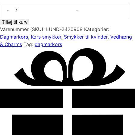
Dagmarkors
i
sølv
Tilføj til kurv
16
Varenummer (SKU):
LUND-2420908
Kategorier:
x
Dagmarkors
,
Kors smykker
,
Smykker til kvinder
,
Vedhæng
13
& Charms
Tag:
dagmarkors
mm.
antal