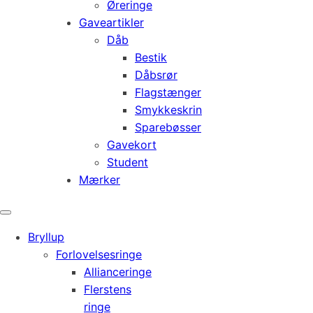
Øreringe
Gaveartikler
Dåb
Bestik
Dåbsrør
Flagstænger
Smykkeskrin
Sparebøsser
Gavekort
Student
Mærker
Bryllup
Forlovelsesringe
Allianceringe
Flerstens
ringe