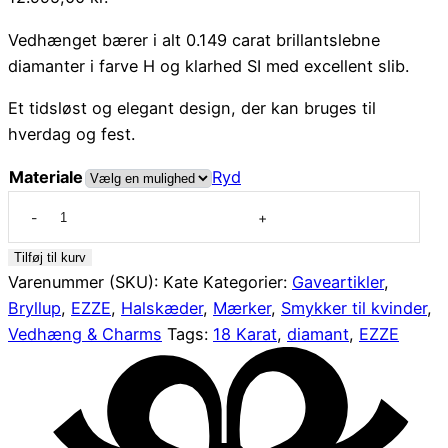
Vedhænget bærer i alt 0.149 carat brillantslebne
diamanter i farve H og klarhed SI med excellent slib.
Et tidsløst og elegant design, der kan bruges til
hverdag og fest.
Materiale
Ryd
18
karat
vedhæng
Tilføj til kurv
med
Varenummer (SKU):
Kate
Kategorier:
Gaveartikler
,
diamanter
Bryllup
,
EZZE
,
Halskæder
,
Mærker
,
Smykker til kvinder
,
Kate
Vedhæng & Charms
Tags:
18 Karat
,
diamant
,
EZZE
fra
EZZE
antal