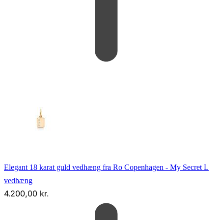
Elegant 18 karat guld vedhæng fra Ro Copenhagen - My Secret L
vedhæng
4.200,00
kr.