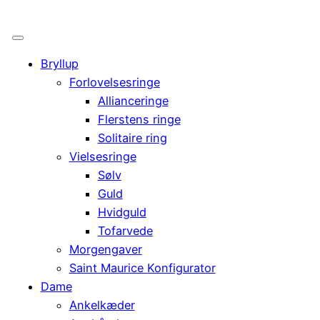
Bryllup
Forlovelsesringe
Allianceringe
Flerstens ringe
Solitaire ring
Vielsesringe
Sølv
Guld
Hvidguld
Tofarvede
Morgengaver
Saint Maurice Konfigurator
Dame
Ankelkæder