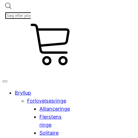
Products
search
kr.
Cart
0,00
0
Bryllup
Forlovelsesringe
Allianceringe
Flerstens
ringe
Solitaire