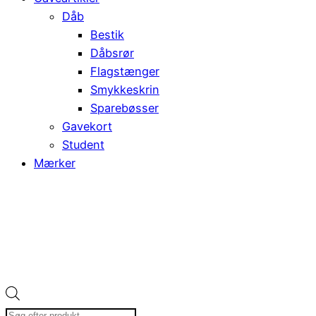
Dåb
Bestik
Dåbsrør
Flagstænger
Smykkeskrin
Sparebøsser
Gavekort
Student
Mærker
Products
search