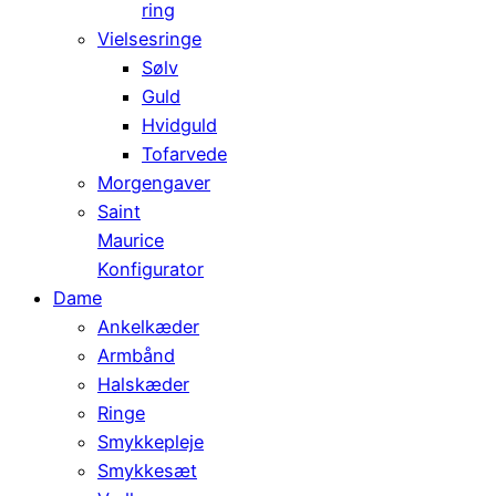
ring
Vielsesringe
Sølv
Guld
Hvidguld
Tofarvede
Morgengaver
Saint
Maurice
Konfigurator
Dame
Ankelkæder
Armbånd
Halskæder
Ringe
Smykkepleje
Smykkesæt