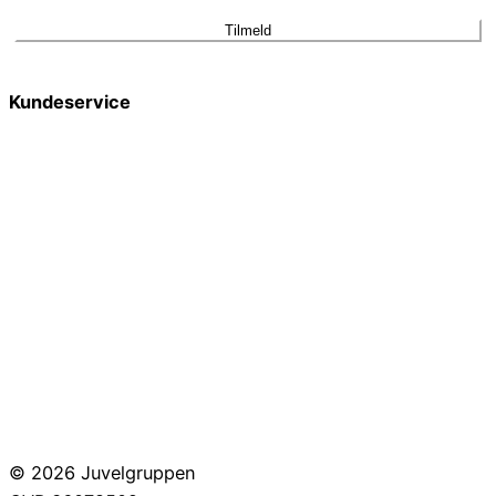
Tilmeld
Kundeservice
Smykkepleje
Huller i ørerne
Persondatapolitik
Brug af cookies
Handelsbetingelser
Returnering
© 2026 Juvelgruppen