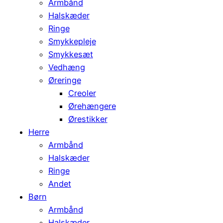
Armbånd
Halskæder
Ringe
Smykkepleje
Smykkesæt
Vedhæng
Øreringe
Creoler
Ørehængere
Ørestikker
Herre
Armbånd
Halskæder
Ringe
Andet
Børn
Armbånd
Halskæder