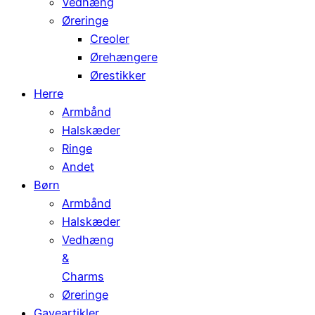
Vedhæng
Øreringe
Creoler
Ørehængere
Ørestikker
Herre
Armbånd
Halskæder
Ringe
Andet
Børn
Armbånd
Halskæder
Vedhæng
&
Charms
Øreringe
Gaveartikler