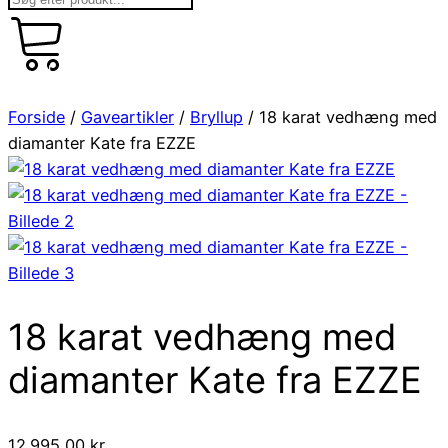
kr.
art
0,00
0
Forside
/
Gaveartikler
/
Bryllup
/ 18 karat vedhæng med
diamanter Kate fra EZZE
18 karat vedhæng med
diamanter Kate fra EZZE
12.995,00
kr.