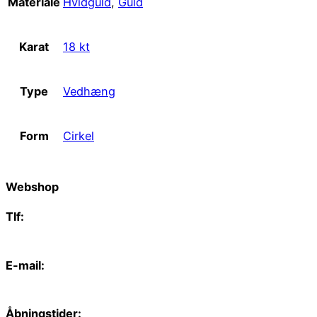
Materiale
Hvidguld
,
Guld
Karat
18 kt
Type
Vedhæng
Form
Cirkel
Webshop
Tlf:
66 15 90 19
E-mail:
web@juvelgruppen.dk
Åbningstider: