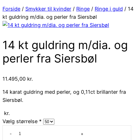
Forside
/
Smykker til kvinder
/
Ringe
/
Ringe i guld
/ 14
kt guldring m/dia. og perler fra Siersbøl
14 kt guldring m/dia. og
perler fra Siersbøl
11.495,00
kr.
14 karat guldring med perler, og 0,11ct brillanter fra
Siersbøl.
kr.
Vælg størrelse
*
14
kt