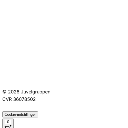
Smykkepleje
Huller i ørerne
Persondatapolitik
Brug af cookies
Handelsbetingelser
Returnering
© 2026 Juvelgruppen
CVR 36078502
Cookie-indstillinger
0