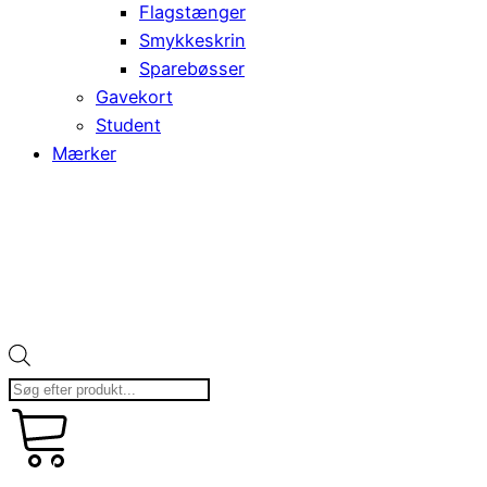
Flagstænger
Smykkeskrin
Sparebøsser
Gavekort
Student
Mærker
Products
search
kr.
art
0,00
0