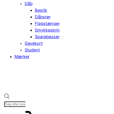
Dåb
Bestik
Dåbsrør
Flagstænger
Smykkeskrin
Sparebøsser
Gavekort
Student
Mærker
Products
search