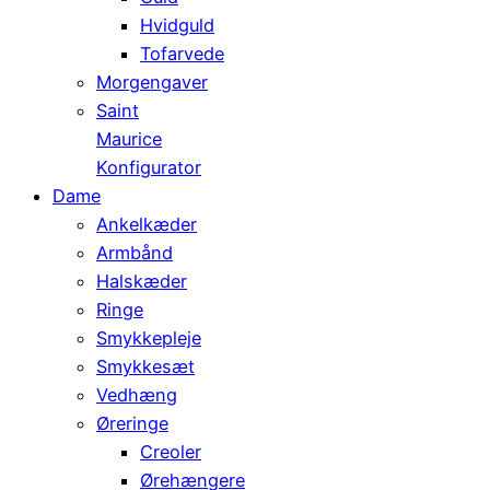
Hvidguld
Tofarvede
Morgengaver
Saint
Maurice
Konfigurator
Dame
Ankelkæder
Armbånd
Halskæder
Ringe
Smykkepleje
Smykkesæt
Vedhæng
Øreringe
Creoler
Ørehængere