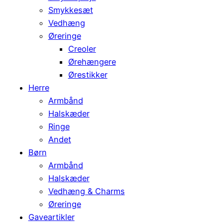
Smykkesæt
Vedhæng
Øreringe
Creoler
Ørehængere
Ørestikker
Herre
Armbånd
Halskæder
Ringe
Andet
Børn
Armbånd
Halskæder
Vedhæng & Charms
Øreringe
Gaveartikler