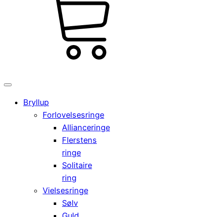
kr.
Cart
0,00
0
Bryllup
Forlovelsesringe
Allianceringe
Flerstens
ringe
Solitaire
ring
Vielsesringe
Sølv
Guld