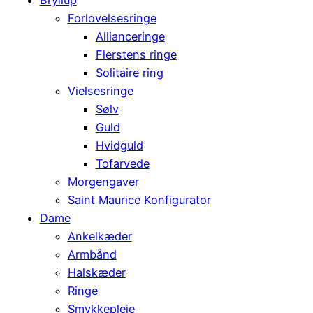
Forlovelsesringe
Allianceringe
Flerstens ringe
Solitaire ring
Vielsesringe
Sølv
Guld
Hvidguld
Tofarvede
Morgengaver
Saint Maurice Konfigurator
Dame
Ankelkæder
Armbånd
Halskæder
Ringe
Smykkepleje