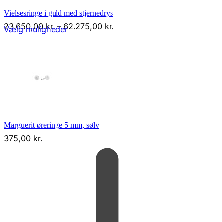
Vielsesringe i guld med stjernedrys
Prisinterval:
23.650,00
kr.
–
62.275,00
kr.
Vælg muligheder
23.650,00 kr.
til
62.275,00 kr.
Marguerit øreringe 5 mm, sølv
375,00
kr.