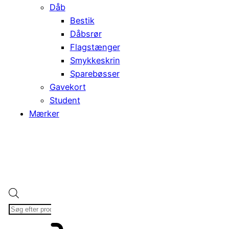
Dåb
Bestik
Dåbsrør
Flagstænger
Smykkeskrin
Sparebøsser
Gavekort
Student
Mærker
Products
search