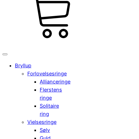
kr.
Cart
0,00
0
Bryllup
Forlovelsesringe
Allianceringe
Flerstens
ringe
Solitaire
ring
Vielsesringe
Sølv
Guld