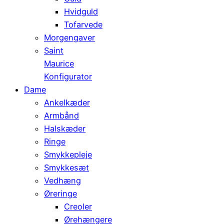
Hvidguld
Tofarvede
Morgengaver
Saint
Maurice
Konfigurator
Dame
Ankelkæder
Armbånd
Halskæder
Ringe
Smykkepleje
Smykkesæt
Vedhæng
Øreringe
Creoler
Ørehængere