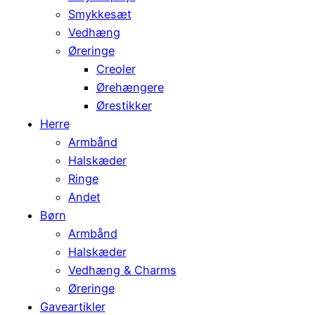
Smykkesæt
Vedhæng
Øreringe
Creoler
Ørehængere
Ørestikker
Herre
Armbånd
Halskæder
Ringe
Andet
Børn
Armbånd
Halskæder
Vedhæng & Charms
Øreringe
Gaveartikler