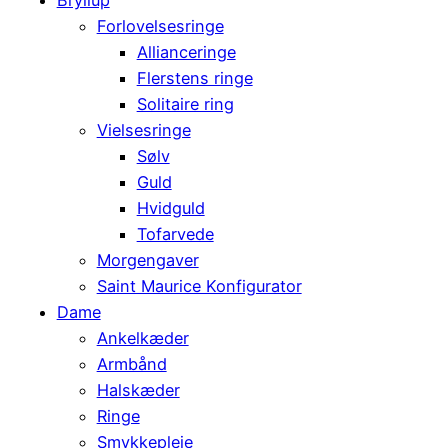
Forlovelsesringe
Allianceringe
Flerstens ringe
Solitaire ring
Vielsesringe
Sølv
Guld
Hvidguld
Tofarvede
Morgengaver
Saint Maurice Konfigurator
Dame
Ankelkæder
Armbånd
Halskæder
Ringe
Smykkepleje