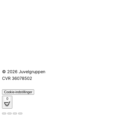
Huller i ørerne
Persondatapolitik
Brug af cookies
Handelsbetingelser
Returnering
© 2026 Juvelgruppen
CVR 36078502
Cookie-indstillinger
0