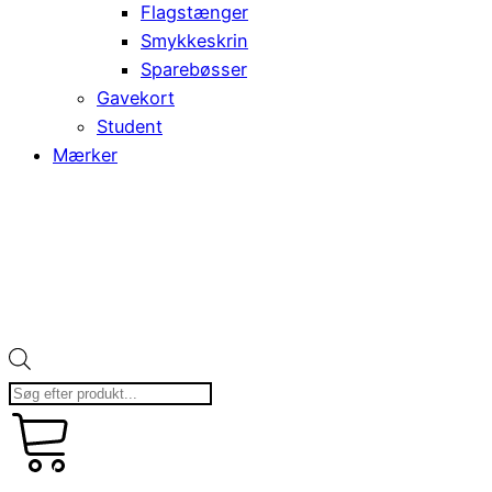
Flagstænger
Smykkeskrin
Sparebøsser
Gavekort
Student
Mærker
Products
search
kr.
art
0,00
0