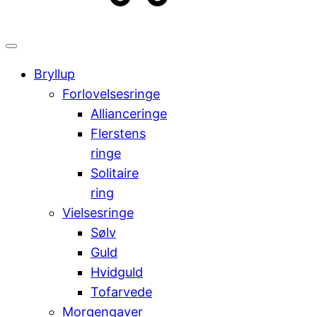
kr.
Cart
0,00
0
Bryllup
Forlovelsesringe
Allianceringe
Flerstens
ringe
Solitaire
ring
Vielsesringe
Sølv
Guld
Hvidguld
Tofarvede
Morgengaver