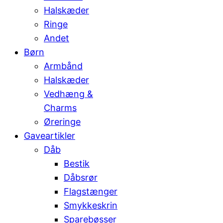
Halskæder
Ringe
Andet
Børn
Armbånd
Halskæder
Vedhæng &
Charms
Øreringe
Gaveartikler
Dåb
Bestik
Dåbsrør
Flagstænger
Smykkeskrin
Sparebøsser