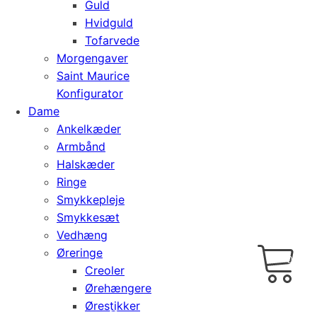
Guld
Hvidguld
Tofarvede
Morgengaver
Saint Maurice
Konfigurator
Dame
Ankelkæder
Armbånd
Halskæder
Ringe
Smykkepleje
Smykkesæt
Vedhæng
Cart
0
Øreringe
kr.
0,00
Creoler
Ørehængere
Ørestikker