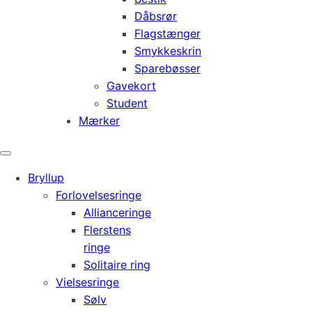
Dåbsrør
Flagstænger
Smykkeskrin
Sparebøsser
Gavekort
Student
Mærker
Bryllup
Forlovelsesringe
Allianceringe
Flerstens
ringe
Solitaire ring
Vielsesringe
Sølv