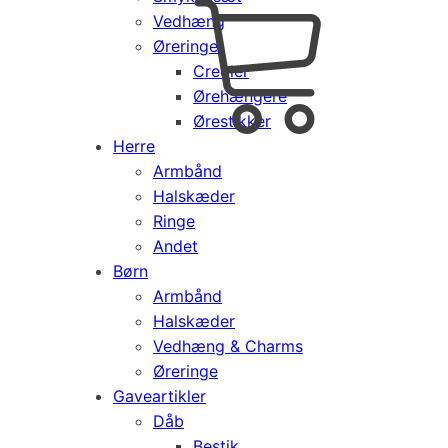
Vedhæng
Cart
0
Øreringe
kr.
0,00
Creoler
Products
Ørehængere
search
Ørestikker
Herre
Armbånd
Halskæder
Ringe
Andet
Børn
Armbånd
Halskæder
Vedhæng & Charms
Øreringe
Gaveartikler
Dåb
Bestik