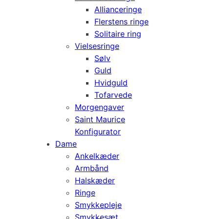
Allianceringe
Flerstens ringe
Solitaire ring
Vielsesringe
Sølv
Guld
Hvidguld
Tofarvede
Morgengaver
Saint Maurice
Konfigurator
Dame
Ankelkæder
Armbånd
Halskæder
Ringe
Smykkepleje
Smykkesæt