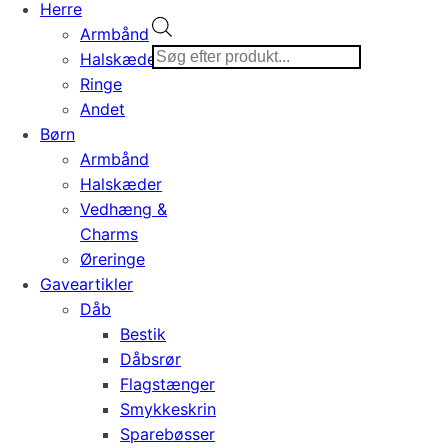
Herre
Products
Armbånd
search
Halskæder
Ringe
Andet
Børn
Armbånd
Halskæder
Vedhæng &
Charms
Øreringe
Gaveartikler
Dåb
Bestik
Dåbsrør
Flagstænger
Smykkeskrin
Sparebøsser