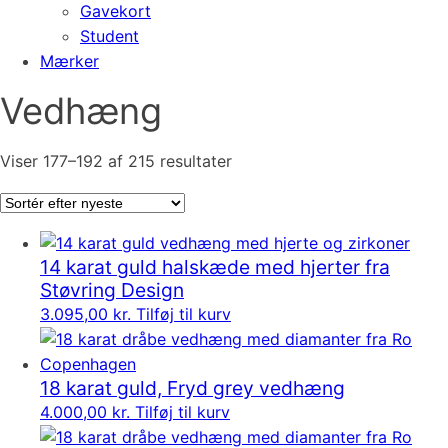
Gavekort
Student
Mærker
Vedhæng
Sorteret
Viser 177–192 af 215 resultater
efter
seneste
14 karat guld halskæde med hjerter fra
Støvring Design
3.095,00
kr.
Tilføj til kurv
18 karat guld, Fryd grey vedhæng
4.000,00
kr.
Tilføj til kurv