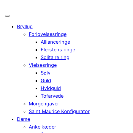
Bryllup
Forlovelsesringe
Allianceringe
Flerstens ringe
Solitaire ring
Vielsesringe
Sølv
Guld
Hvidguld
Tofarvede
Morgengaver
Saint Maurice Konfigurator
Dame
Ankelkæder