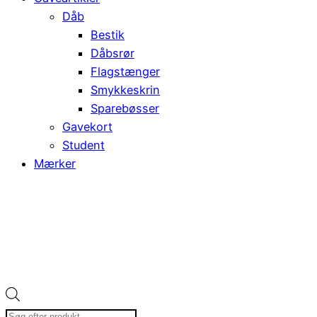
Dåb
Bestik
Dåbsrør
Flagstænger
Smykkeskrin
Sparebøsser
Gavekort
Student
Mærker
Products
search