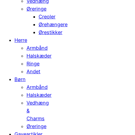
Vedhæng
Øreringe
Creoler
Ørehængere
Ørestikker
Herre
Armbånd
Halskæder
Ringe
Andet
Børn
Armbånd
Halskæder
Vedhæng
&
Charms
Øreringe
Gaveartikler