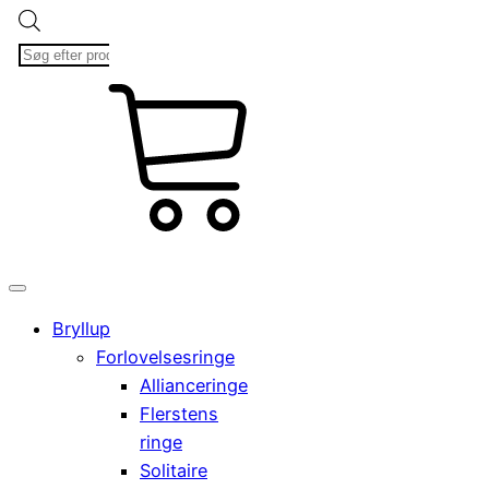
Products
search
kr.
Cart
0,00
0
Bryllup
Forlovelsesringe
Allianceringe
Flerstens
ringe
Solitaire