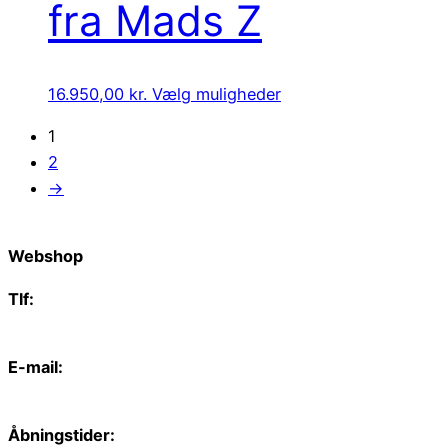
fra Mads Z
16.950,00
kr.
Vælg muligheder
1
2
→
Webshop
Tlf:
66 15 90 19
E-mail:
web@juvelgruppen.dk
Åbningstider: