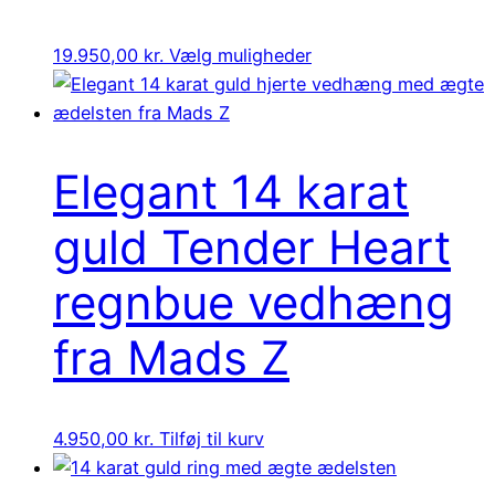
Dette
19.950,00
kr.
Vælg muligheder
vare
har
flere
varianter.
Elegant 14 karat
Mulighederne
kan
guld Tender Heart
vælges
på
regnbue vedhæng
varesiden
fra Mads Z
4.950,00
kr.
Tilføj til kurv