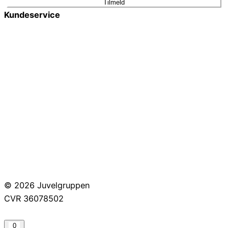
Tilmeld
Kundeservice
Smykkepleje
Huller i ørerne
Persondatapolitik
Brug af cookies
Handelsbetingelser
Returnering
© 2026 Juvelgruppen
CVR 36078502
0