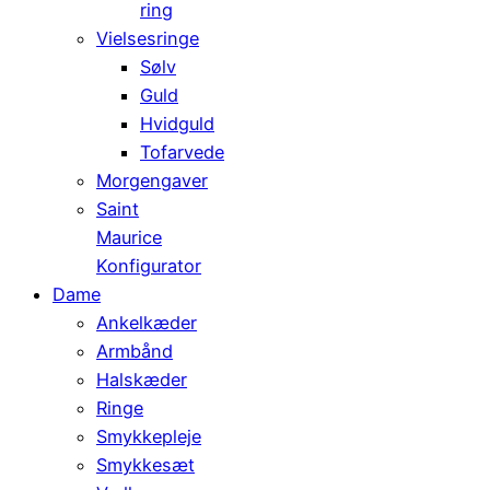
ring
Vielsesringe
Sølv
Guld
Hvidguld
Tofarvede
Morgengaver
Saint
Maurice
Konfigurator
Dame
Ankelkæder
Armbånd
Halskæder
Ringe
Smykkepleje
Smykkesæt