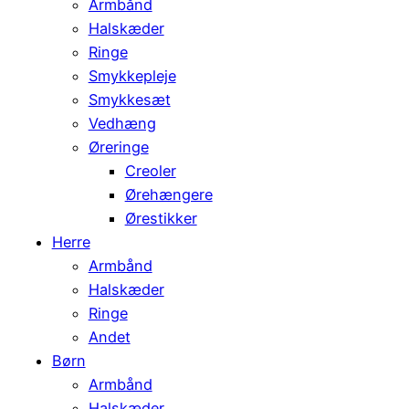
Armbånd
Halskæder
Ringe
Smykkepleje
Smykkesæt
Vedhæng
Øreringe
Creoler
Ørehængere
Ørestikker
Herre
Armbånd
Halskæder
Ringe
Andet
Børn
Armbånd
Halskæder