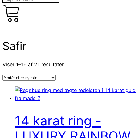
kr.
art
0,00
0
Safir
Sorteret
Viser 1–16 af 21 resultater
efter
seneste
14 karat ring -
LUXURY RAINBOW