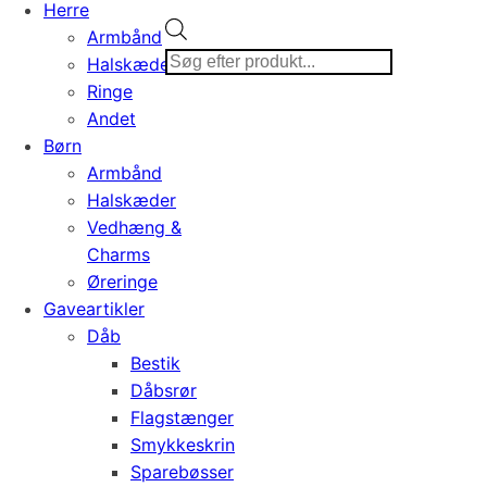
Herre
Products
Armbånd
search
Halskæder
Ringe
Andet
Børn
Armbånd
Halskæder
Vedhæng &
Charms
Øreringe
Gaveartikler
Dåb
Bestik
Dåbsrør
Flagstænger
Smykkeskrin
Sparebøsser