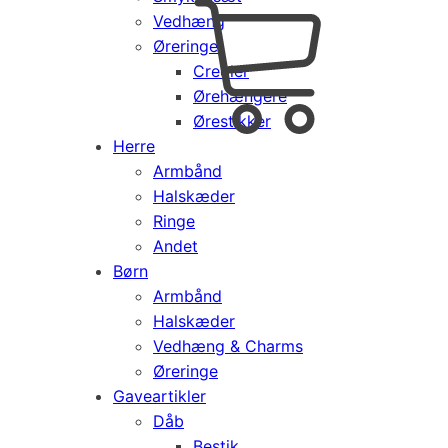
Vedhæng
Cart
0
Øreringe
kr.
0,00
Creoler
Products
Ørehængere
search
Ørestikker
Herre
Armbånd
Halskæder
Ringe
Andet
Børn
Armbånd
Halskæder
Vedhæng & Charms
Øreringe
Gaveartikler
Dåb
Bestik