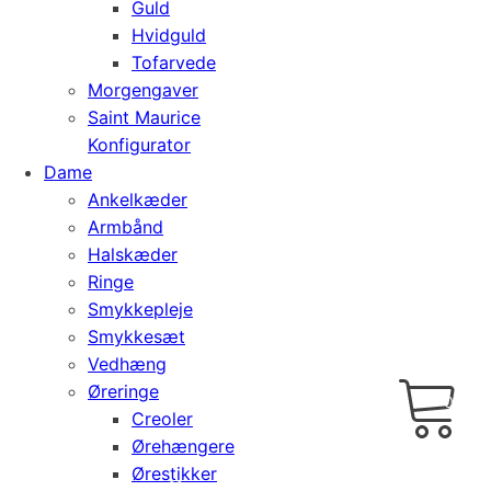
Guld
Hvidguld
Tofarvede
Morgengaver
Saint Maurice
Konfigurator
Dame
Ankelkæder
Armbånd
Halskæder
Ringe
Smykkepleje
Smykkesæt
Vedhæng
Cart
0
Øreringe
kr.
0,00
Creoler
Ørehængere
Ørestikker