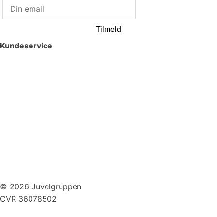
Tilmeld
Kundeservice
Smykkepleje
Huller i ørerne
Persondatapolitik
Brug af cookies
Handelsbetingelser
Returnering
© 2026 Juvelgruppen
CVR 36078502