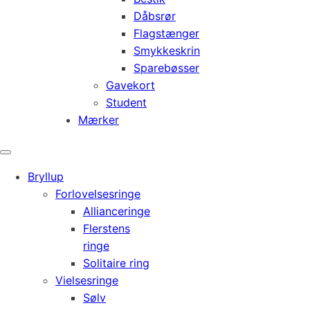
Dåbsrør
Flagstænger
Smykkeskrin
Sparebøsser
Gavekort
Student
Mærker
Bryllup
Forlovelsesringe
Allianceringe
Flerstens
ringe
Solitaire ring
Vielsesringe
Sølv