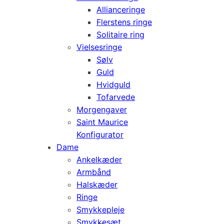
Allianceringe
Flerstens ringe
Solitaire ring
Vielsesringe
Sølv
Guld
Hvidguld
Tofarvede
Morgengaver
Saint Maurice
Konfigurator
Dame
Ankelkæder
Armbånd
Halskæder
Ringe
Smykkepleje
Smykkesæt