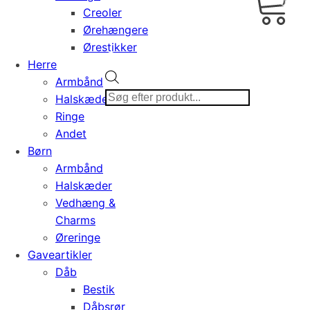
0,00
Creoler
Ørehængere
Ørestikker
Herre
Products
Armbånd
search
Halskæder
Ringe
Andet
Børn
Armbånd
Halskæder
Vedhæng &
Charms
Øreringe
Gaveartikler
Dåb
Bestik
Dåbsrør