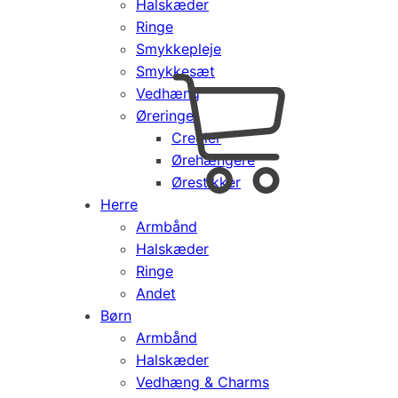
Halskæder
Ringe
Smykkepleje
Smykkesæt
Vedhæng
Cart
0
Øreringe
kr.
0,00
Creoler
Products
Ørehængere
search
Ørestikker
Herre
Armbånd
Halskæder
Ringe
Andet
Børn
Armbånd
Halskæder
Vedhæng & Charms