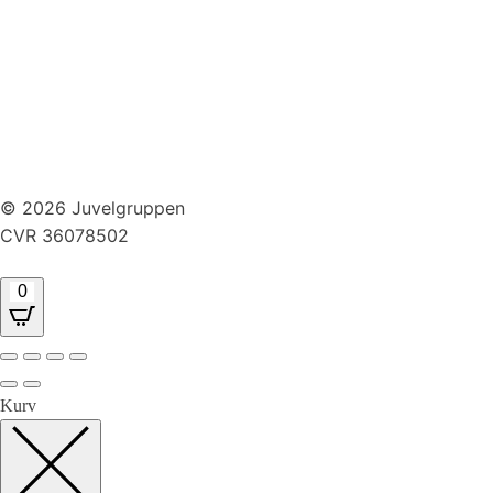
Persondatapolitik
Brug af cookies
Handelsbetingelser
Returnering
© 2026 Juvelgruppen
CVR 36078502
0
Kurv