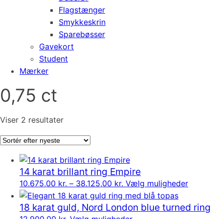
Flagstænger
Smykkeskrin
Sparebøsser
Gavekort
Student
Mærker
0,75 ct
Sorteret
Viser 2 resultater
efter
seneste
14 karat brillant ring Empire
Prisinterval:
Dette
10.675,00
kr.
–
38.125,00
kr.
Vælg muligheder
10.675,00 kr.
vare
18 karat guld, Nord London blue turned ring
til
har