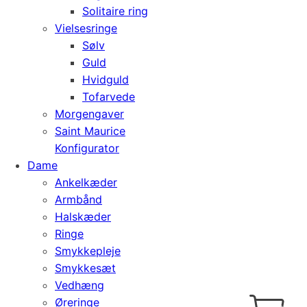
Solitaire ring
Vielsesringe
Sølv
Guld
Hvidguld
Tofarvede
Morgengaver
Saint Maurice
Konfigurator
Dame
Ankelkæder
Armbånd
Halskæder
Ringe
Smykkepleje
Smykkesæt
Vedhæng
Cart
0
Øreringe
kr.