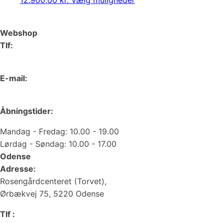
12.900,00
kr.
Vælg muligheder
38.125,00 kr.
flere
varianter
Mulighe
Webshop
kan
Tlf:
vælges
66 15 90 19
på
varesid
E-mail:
web@juvelgruppen.dk
Åbningstider:
Mandag - Fredag: 10.00 - 19.00
Lørdag - Søndag: 10.00 - 17.00
Odense
Adresse:
Rosengårdcenteret (Torvet),
Ørbækvej 75, 5220 Odense
Tlf :