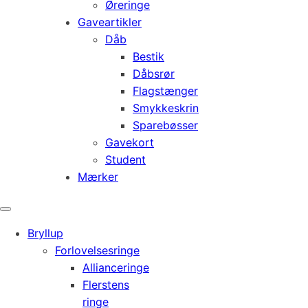
Øreringe
Gaveartikler
Dåb
Bestik
Dåbsrør
Flagstænger
Smykkeskrin
Sparebøsser
Gavekort
Student
Mærker
Bryllup
Forlovelsesringe
Allianceringe
Flerstens
ringe