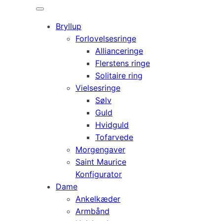
Bryllup
Forlovelsesringe
Allianceringe
Flerstens ringe
Solitaire ring
Vielsesringe
Sølv
Guld
Hvidguld
Tofarvede
Morgengaver
Saint Maurice
Konfigurator
Dame
Ankelkæder
Armbånd