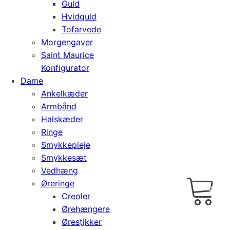
Guld
Hvidguld
Tofarvede
Morgengaver
Saint Maurice
Konfigurator
Dame
Ankelkæder
Armbånd
Halskæder
Ringe
Smykkepleje
Smykkesæt
Vedhæng
Cart
0
Øreringe
kr.
0,00
Creoler
Ørehængere
Ørestikker