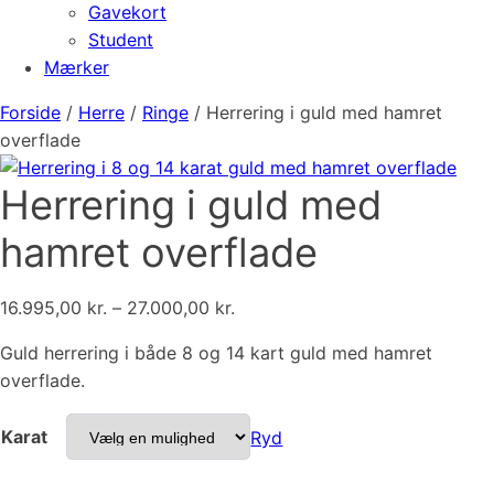
Gavekort
Student
Mærker
Forside
/
Herre
/
Ringe
/ Herrering i guld med hamret
overflade
Herrering i guld med
hamret overflade
Prisinterval:
16.995,00
kr.
–
27.000,00
kr.
16.995,00 kr.
Guld herrering i både 8 og 14 kart guld med hamret
til
overflade.
27.000,00 kr.
Karat
Ryd