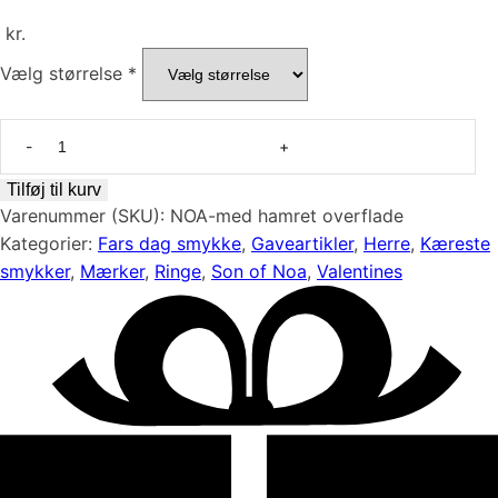
kr.
Vælg størrelse
*
Herrering
i
guld
Tilføj til kurv
med
Varenummer (SKU):
NOA-med hamret overflade
hamret
Kategorier:
Fars dag smykke
,
Gaveartikler
,
Herre
,
Kæreste
overflade
smykker
,
Mærker
,
Ringe
,
Son of Noa
,
Valentines
antal