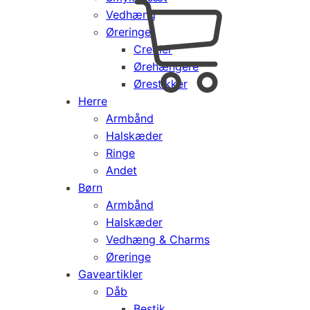
Vedhæng
Cart
0
Øreringe
kr.
0,00
Creoler
Products
Ørehængere
search
Ørestikker
Herre
Armbånd
Halskæder
Ringe
Andet
Børn
Armbånd
Halskæder
Vedhæng & Charms
Øreringe
Gaveartikler
Dåb
Bestik