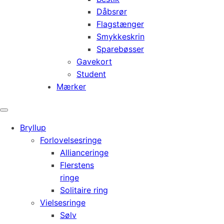
Dåbsrør
Flagstænger
Smykkeskrin
Sparebøsser
Gavekort
Student
Mærker
Bryllup
Forlovelsesringe
Allianceringe
Flerstens
ringe
Solitaire ring
Vielsesringe
Sølv