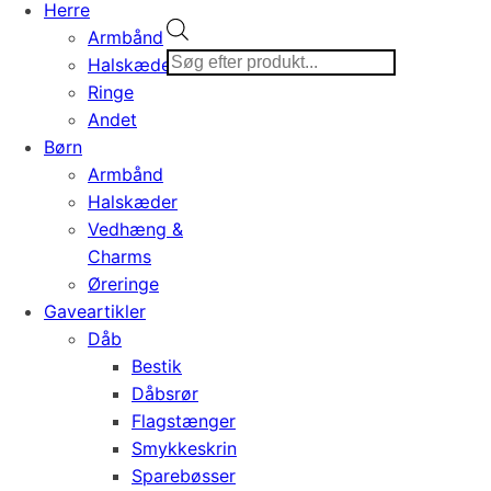
Herre
Products
Armbånd
search
Halskæder
Ringe
Andet
Børn
Armbånd
Halskæder
Vedhæng &
Charms
Øreringe
Gaveartikler
Dåb
Bestik
Dåbsrør
Flagstænger
Smykkeskrin
Sparebøsser