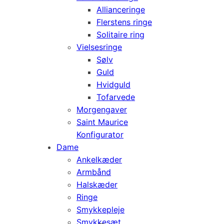
Allianceringe
Flerstens ringe
Solitaire ring
Vielsesringe
Sølv
Guld
Hvidguld
Tofarvede
Morgengaver
Saint Maurice
Konfigurator
Dame
Ankelkæder
Armbånd
Halskæder
Ringe
Smykkepleje
Smykkesæt