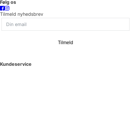
Følg os
Tilmeld nyhedsbrev
Tilmeld
Kundeservice
Smykkepleje
Huller i ørerne
Persondatapolitik
Brug af cookies
Handelsbetingelser