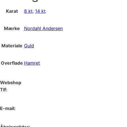
Karat
8 kt
,
14 kt
Mærke
Nordahl Andersen
Materiale
Guld
Overflade
Hamret
Webshop
Tlf:
66 15 90 19
E-mail:
web@juvelgruppen.dk