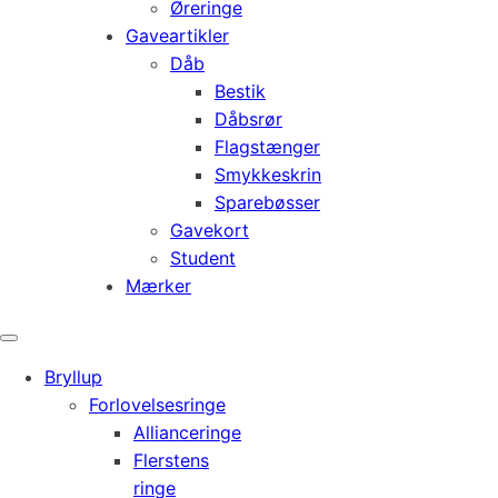
Øreringe
Gaveartikler
Dåb
Bestik
Dåbsrør
Flagstænger
Smykkeskrin
Sparebøsser
Gavekort
Student
Mærker
Bryllup
Forlovelsesringe
Allianceringe
Flerstens
ringe