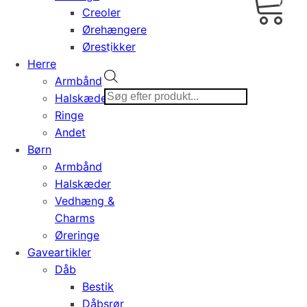
0,00
Creoler
Ørehængere
Ørestikker
Herre
Products
Armbånd
search
Halskæder
Ringe
Andet
Børn
Armbånd
Halskæder
Vedhæng &
Charms
Øreringe
Gaveartikler
Dåb
Bestik
Dåbsrør