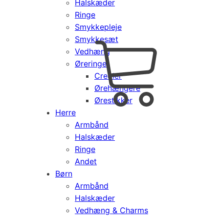
Halskæder
Ringe
Smykkepleje
Smykkesæt
Vedhæng
Cart
0
Øreringe
kr.
0,00
Creoler
Products
Ørehængere
search
Ørestikker
Herre
Armbånd
Halskæder
Ringe
Andet
Børn
Armbånd
Halskæder
Vedhæng & Charms