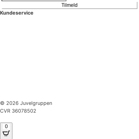
Tilmeld
Kundeservice
Smykkepleje
Huller i ørerne
Persondatapolitik
Brug af cookies
Handelsbetingelser
Returnering
© 2026 Juvelgruppen
CVR 36078502
0