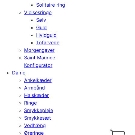
Solitaire ring
Vielsesringe
Sølv
Guld
Hvidguld
Tofarvede
Morgengaver
Saint Maurice
Konfigurator
Dame
Ankelkæder
Armbånd
Halskæder
Ringe
Smykkepleje
Smykkesæt
Vedhæng
Cart
0
Øreringe
kr.