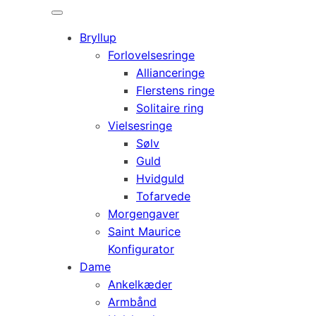
Bryllup
Forlovelsesringe
Allianceringe
Flerstens ringe
Solitaire ring
Vielsesringe
Sølv
Guld
Hvidguld
Tofarvede
Morgengaver
Saint Maurice
Konfigurator
Dame
Ankelkæder
Armbånd