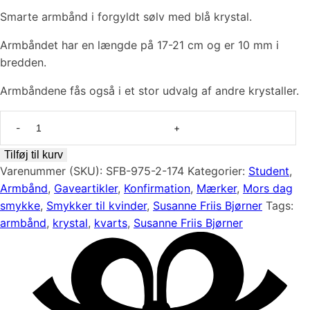
Smarte armbånd i forgyldt sølv med blå krystal.
Armbåndet har en længde på 17-21 cm og er 10 mm i
bredden.
Armbåndene fås også i et stor udvalg af andre krystaller.
Forgyldt
sølv
armbånd
Tilføj til kurv
med
Varenummer (SKU):
SFB-975-2-174
Kategorier:
Student
,
blå
Armbånd
,
Gaveartikler
,
Konfirmation
,
Mærker
,
Mors dag
krystal
smykke
,
Smykker til kvinder
,
Susanne Friis Bjørner
Tags:
fra
armbånd
,
krystal
,
kvarts
,
Susanne Friis Bjørner
Susanne
Friis
Bjørner
antal