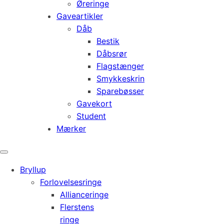
Øreringe
Gaveartikler
Dåb
Bestik
Dåbsrør
Flagstænger
Smykkeskrin
Sparebøsser
Gavekort
Student
Mærker
Bryllup
Forlovelsesringe
Allianceringe
Flerstens
ringe