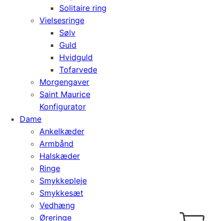
Solitaire ring
Vielsesringe
Sølv
Guld
Hvidguld
Tofarvede
Morgengaver
Saint Maurice
Konfigurator
Dame
Ankelkæder
Armbånd
Halskæder
Ringe
Smykkepleje
Smykkesæt
Vedhæng
Cart
0
Øreringe
kr.