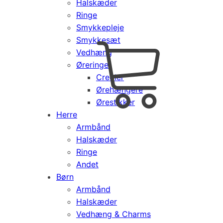
Halskæder
Ringe
Smykkepleje
Smykkesæt
Vedhæng
Cart
0
Øreringe
kr.
0,00
Creoler
Products
Ørehængere
search
Ørestikker
Herre
Armbånd
Halskæder
Ringe
Andet
Børn
Armbånd
Halskæder
Vedhæng & Charms