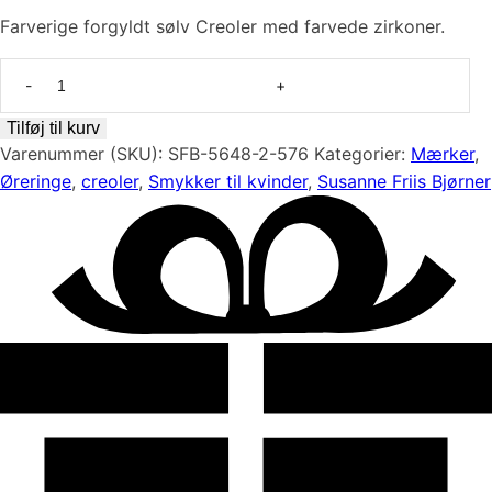
Farverige forgyldt sølv Creoler med farvede zirkoner.
Creoler
i
forgyldt
Tilføj til kurv
sølv
Varenummer (SKU):
SFB-5648-2-576
Kategorier:
Mærker
,
med
Øreringe
,
creoler
,
Smykker til kvinder
,
Susanne Friis Bjørner
farvede
zirkoner
fra
Susanne
Friis
Bjørner
antal