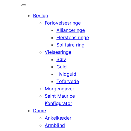
Bryllup
Forlovelsesringe
Allianceringe
Flerstens ringe
Solitaire ring
Vielsesringe
Sølv
Guld
Hvidguld
Tofarvede
Morgengaver
Saint Maurice
Konfigurator
Dame
Ankelkæder
Armbånd