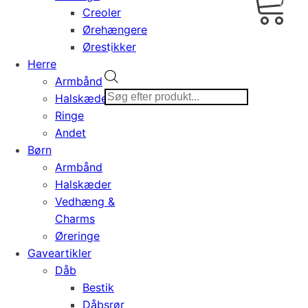
0,00
Creoler
Ørehængere
Ørestikker
Herre
Products
Armbånd
search
Halskæder
Ringe
Andet
Børn
Armbånd
Halskæder
Vedhæng &
Charms
Øreringe
Gaveartikler
Dåb
Bestik
Dåbsrør